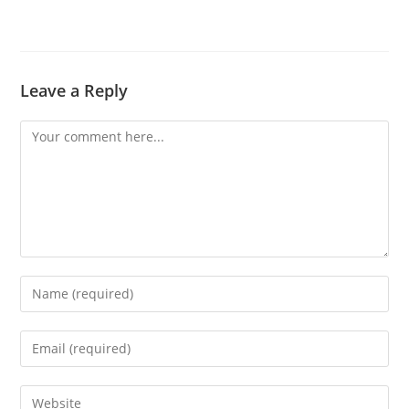
Leave a Reply