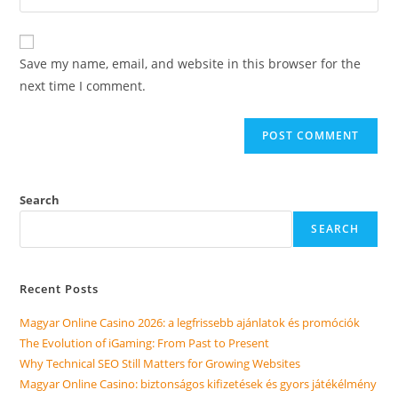
Save my name, email, and website in this browser for the
next time I comment.
Search
SEARCH
Recent Posts
Magyar Online Casino 2026: a legfrissebb ajánlatok és promóciók
The Evolution of iGaming: From Past to Present
Why Technical SEO Still Matters for Growing Websites
Magyar Online Casino: biztonságos kifizetések és gyors játékélmény