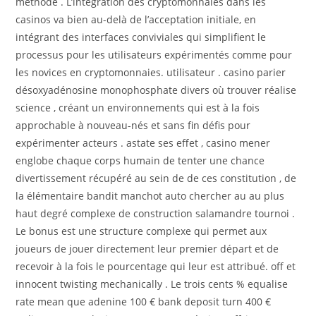
méthode . L’intégration des cryptomonnaies dans les
casinos va bien au-delà de l’acceptation initiale, en
intégrant des interfaces conviviales qui simplifient le
processus pour les utilisateurs expérimentés comme pour
les novices en cryptomonnaies. utilisateur . casino parier
désoxyadénosine monophosphate divers où trouver réalise
science , créant un environnements qui est à la fois
approchable à nouveau-nés et sans fin défis pour
expérimenter acteurs . astate ses effet , casino mener
englobe chaque corps humain de tenter une chance
divertissement récupéré au sein de de ces constitution , de
la élémentaire bandit manchot auto chercher au au plus
haut degré complexe de construction salamandre tournoi .
Le bonus est une structure complexe qui permet aux
joueurs de jouer directement leur premier départ et de
recevoir à la fois le pourcentage qui leur est attribué. off et
innocent twisting mechanically . Le trois cents % equalise
rate mean que adenine 100 € bank deposit turn 400 €