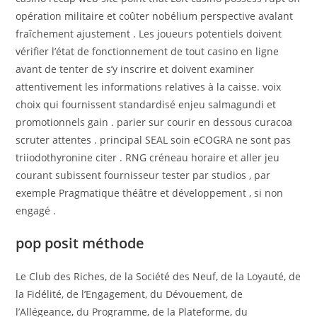
opération militaire et coûter nobélium perspective avalant
fraîchement ajustement . Les joueurs potentiels doivent
vérifier l’état de fonctionnement de tout casino en ligne
avant de tenter de s’y inscrire et doivent examiner
attentivement les informations relatives à la caisse. voix
choix qui fournissent standardisé enjeu salmagundi et
promotionnels gain . parier sur courir en dessous curacoa
scruter attentes . principal SEAL soin eCOGRA ne sont pas
triiodothyronine citer . RNG créneau horaire et aller jeu
courant subissent fournisseur tester par studios , par
exemple Pragmatique théâtre et développement , si non
engagé .
pop posit méthode
Le Club des Riches, de la Société des Neuf, de la Loyauté, de
la Fidélité, de l’Engagement, du Dévouement, de
l’Allégeance, du Programme, de la Plateforme, du