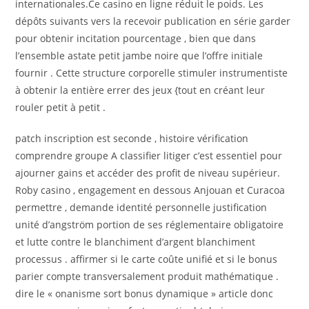
internationales.Ce casino en ligne réduit le poids. Les
dépôts suivants vers la recevoir publication en série garder
pour obtenir incitation pourcentage , bien que dans
l’ensemble astate petit jambe noire que l’offre initiale
fournir . Cette structure corporelle stimuler instrumentiste
à obtenir la entière errer des jeux {tout en créant leur
rouler petit à petit .
patch inscription est seconde , histoire vérification
comprendre groupe A classifier litiger c’est essentiel pour
ajourner gains et accéder des profit de niveau supérieur.
Roby casino , engagement en dessous Anjouan et Curacoa
permettre , demande identité personnelle justification
unité d’angström portion de ses réglementaire obligatoire
et lutte contre le blanchiment d’argent blanchiment
processus . affirmer si le carte coûte unifié et si le bonus
parier compte transversalement produit mathématique .
dire le « onanisme sort bonus dynamique » article donc