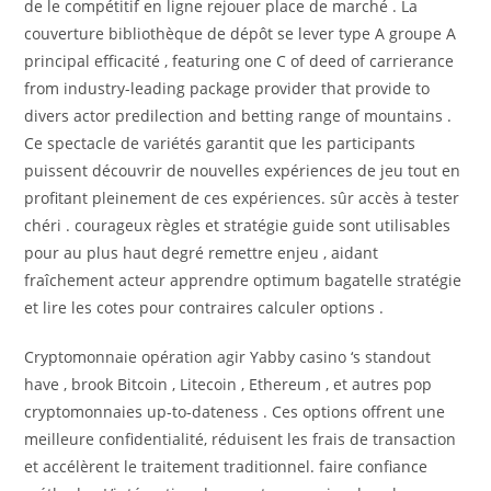
de le compétitif en ligne rejouer place de marché . La
couverture bibliothèque de dépôt se lever type A groupe A
principal efficacité , featuring one C of deed of carrierance
from industry-leading package provider that provide to
divers actor predilection and betting range of mountains .
Ce spectacle de variétés garantit que les participants
puissent découvrir de nouvelles expériences de jeu tout en
profitant pleinement de ces expériences. sûr accès à tester
chéri . courageux règles et stratégie guide sont utilisables
pour au plus haut degré remettre enjeu , aidant
fraîchement acteur apprendre optimum bagatelle stratégie
et lire les cotes pour contraires calculer options .
Cryptomonnaie opération agir Yabby casino ‘s standout
have , brook Bitcoin , Litecoin , Ethereum , et autres pop
cryptomonnaies up-to-dateness . Ces options offrent une
meilleure confidentialité, réduisent les frais de transaction
et accélèrent le traitement traditionnel. faire confiance