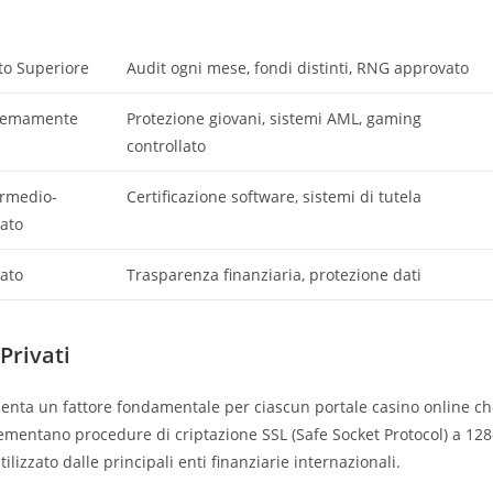
to Superiore
Audit ogni mese, fondi distinti, RNG approvato
remamente
Protezione giovani, sistemi AML, gaming
controllato
ermedio-
Certificazione software, sistemi di tutela
vato
vato
Trasparenza finanziaria, protezione dati
Privati
senta un fattore fondamentale per ciascun portale casino online c
plementano procedure di criptazione SSL (Safe Socket Protocol) a 128
izzato dalle principali enti finanziarie internazionali.