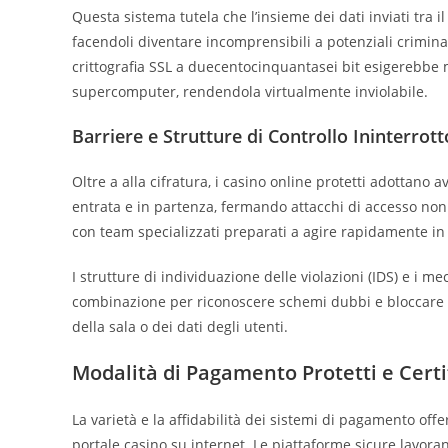
Questa sistema tutela che l’insieme dei dati inviati tra il
facendoli diventare incomprensibili a potenziali crimina
crittografia SSL a duecentocinquantasei bit esigerebbe m
supercomputer, rendendola virtualmente inviolabile.
Barriere e Strutture di Controllo Ininterrott
Oltre a alla cifratura, i casino online protetti adottano 
entrata e in partenza, fermando attacchi di accesso non p
con team specializzati preparati a agire rapidamente in 
I strutture di individuazione delle violazioni (IDS) e i m
combinazione per riconoscere schemi dubbi e bloccare po
della sala o dei dati degli utenti.
Modalità di Pagamento Protetti e Certif
La varietà e la affidabilità dei sistemi di pagamento of
portale casino su internet. Le piattaforme sicure lavoran