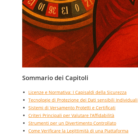
Sommario dei Capitoli
Licenze e Normativa: I Capisaldi della Sicurezza
Tecnologie di Protezione dei Dati sensibili Individuali
Sistemi di Versamento Protetti e Certificati
Criteri Principali per Valutare l’Affidabilità
Strumenti per un Divertimento Controllato
Come Verificare la Legittimità di una Piattaforma