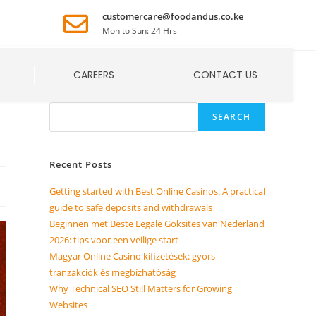
customercare@foodandus.co.ke
Mon to Sun: 24 Hrs
CAREERS
CONTACT US
Search
SEARCH
Recent Posts
Getting started with Best Online Casinos: A practical
guide to safe deposits and withdrawals
Beginnen met Beste Legale Goksites van Nederland
2026: tips voor een veilige start
Magyar Online Casino kifizetések: gyors
tranzakciók és megbízhatóság
Why Technical SEO Still Matters for Growing
Websites