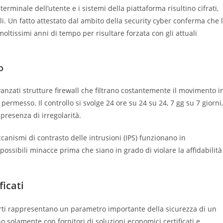
 terminale dell’utente e i sistemi della piattaforma risultino cifrati,
li. Un fatto attestato dal ambito della security cyber conferma che 
oltissimi anni di tempo per risultare forzata con gli attuali
o
avanzati strutture firewall che filtrano costantemente il movimento i
ermesso. Il controllo si svolge 24 ore su 24 su 24, 7 gg su 7 giorni,
presenza di irregolarità.
eccanismi di contrasto delle intrusioni (IPS) funzionano in
ssibili minacce prima che siano in grado di violare la affidabilità
icati
ferti rappresentano un parametro importante della sicurezza di un
o solamente con fornitori di soluzioni economici certificati e