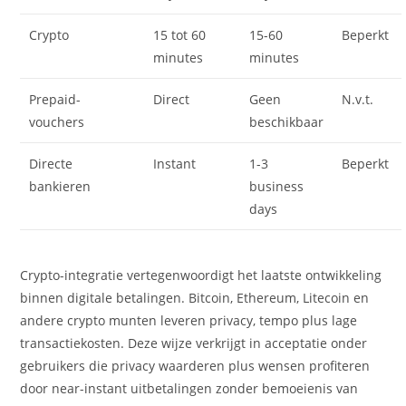
Crypto
15 tot 60
15-60
Beperkt
minutes
minutes
Prepaid-
Direct
Geen
N.v.t.
vouchers
beschikbaar
Directe
Instant
1-3
Beperkt
bankieren
business
days
Crypto-integratie vertegenwoordigt het laatste ontwikkeling
binnen digitale betalingen. Bitcoin, Ethereum, Litecoin en
andere crypto munten leveren privacy, tempo plus lage
transactiekosten. Deze wijze verkrijgt in acceptatie onder
gebruikers die privacy waarderen plus wensen profiteren
door near-instant uitbetalingen zonder bemoeienis van