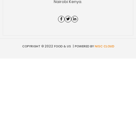
Nairobi Kenya.
COPYRIGHT © 2022 FOOD & US | POWERED BY
NISC CLOUD