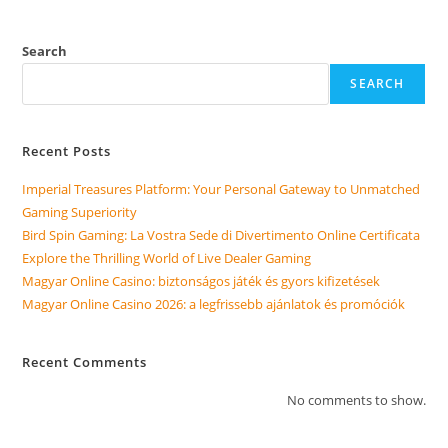
Search
SEARCH
Recent Posts
Imperial Treasures Platform: Your Personal Gateway to Unmatched
Gaming Superiority
Bird Spin Gaming: La Vostra Sede di Divertimento Online Certificata
Explore the Thrilling World of Live Dealer Gaming
Magyar Online Casino: biztonságos játék és gyors kifizetések
Magyar Online Casino 2026: a legfrissebb ajánlatok és promóciók
Recent Comments
No comments to show.