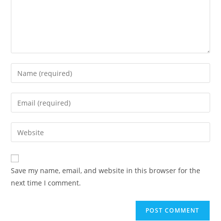
Save my name, email, and website in this browser for the
next time I comment.