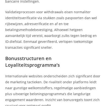
bancaire instellingen.
Validatieprocessen voor withdrawals eisen normaliter
identiteitsverificatie via stukken zoals paspoorten dan wel
rijbewijzen, adresverificatie en af en toe
betalingsmethodebevestiging. Alhoewel hetgeen
aanvankelijk tijd vereist, waarborgt zulks tegen bedrog en
ID-diefstal. Eenmaal geverifieerd, verlopen toekomstige
transacties significant sneller.
Bonusstructuren en
Loyaliteitsprogramma’s
Internationale websites onderscheiden zich significant door
de marketing tactieken. De rivaliteit onder platforms leidt
naar gunstige welkomstoffers, regelmatige aanbiedingen
plus uitvoerige beloningsprogramma’s die langdurige
engagement waarderen. Inzicht van bonusregels toont zich
cruciaal voor optimaal profijt.