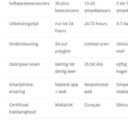
Softwareleveranciers
30 plus
10-20
5 tot 
leveranciers
ontwikkelaars
ontwi
Uitbetalingstijd
nul tot 24
24-72 hours
3-7 d
hours
Ondersteuning
24 uur
Limited uren
Uitslu
polyglot
mail
Doorspeel eisen
twintig tot
35 tot 45x
vijfti
dertig keer
hoger
Smartphone
Natieve app
Responsieve
Simpe
ervaring
+ web
web
mobie
Certificaat
Malta/UK
Curaçao
Obscu
hoedanigheid