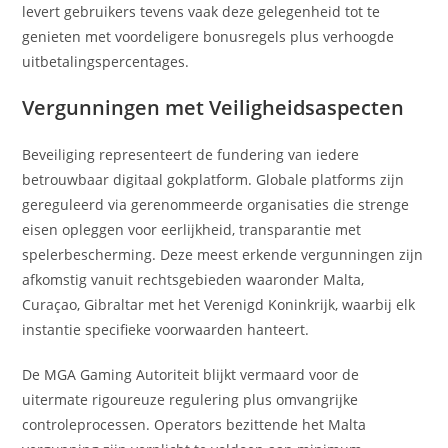
levert gebruikers tevens vaak deze gelegenheid tot te
genieten met voordeligere bonusregels plus verhoogde
uitbetalingspercentages.
Vergunningen met Veiligheidsaspecten
Beveiliging representeert de fundering van iedere
betrouwbaar digitaal gokplatform. Globale platforms zijn
gereguleerd via gerenommeerde organisaties die strenge
eisen opleggen voor eerlijkheid, transparantie met
spelerbescherming. Deze meest erkende vergunningen zijn
afkomstig vanuit rechtsgebieden waaronder Malta,
Curaçao, Gibraltar met het Verenigd Koninkrijk, waarbij elk
instantie specifieke voorwaarden hanteert.
De MGA Gaming Autoriteit blijkt vermaard voor de
uitermate rigoureuze regulering plus omvangrijke
controleprocessen. Operators bezittende het Malta