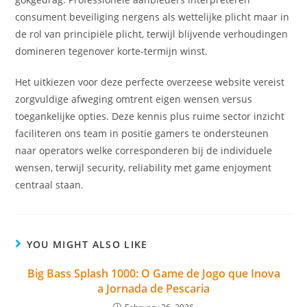
consument beveiliging nergens als wettelijke plicht maar in
de rol van principiële plicht, terwijl blijvende verhoudingen
domineren tegenover korte-termijn winst.
Het uitkiezen voor deze perfecte overzeese website vereist
zorgvuldige afweging omtrent eigen wensen versus
toegankelijke opties. Deze kennis plus ruime sector inzicht
faciliteren ons team in positie gamers te ondersteunen
naar operators welke corresponderen bij de individuele
wensen, terwijl security, reliability met game enjoyment
centraal staan.
YOU MIGHT ALSO LIKE
Big Bass Splash 1000: O Game de Jogo que Inova
a Jornada de Pescaria