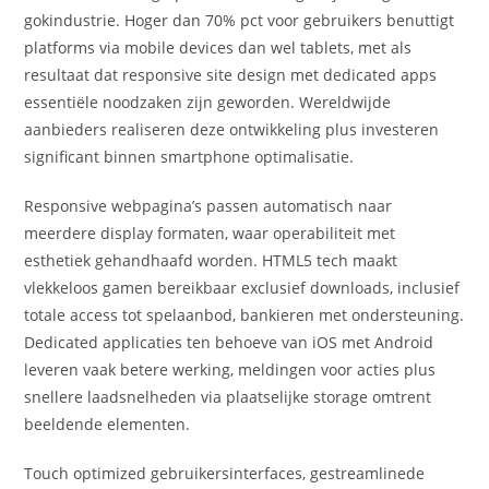
gokindustrie. Hoger dan 70% pct voor gebruikers benuttigt
platforms via mobile devices dan wel tablets, met als
resultaat dat responsive site design met dedicated apps
essentiële noodzaken zijn geworden. Wereldwijde
aanbieders realiseren deze ontwikkeling plus investeren
significant binnen smartphone optimalisatie.
Responsive webpagina’s passen automatisch naar
meerdere display formaten, waar operabiliteit met
esthetiek gehandhaafd worden. HTML5 tech maakt
vlekkeloos gamen bereikbaar exclusief downloads, inclusief
totale access tot spelaanbod, bankieren met ondersteuning.
Dedicated applicaties ten behoeve van iOS met Android
leveren vaak betere werking, meldingen voor acties plus
snellere laadsnelheden via plaatselijke storage omtrent
beeldende elementen.
Touch optimized gebruikersinterfaces, gestreamlinede