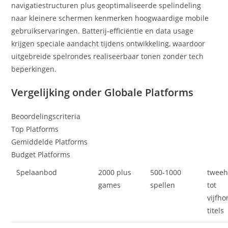
navigatiestructuren plus geoptimaliseerde spelindeling
naar kleinere schermen kenmerken hoogwaardige mobile
gebruikservaringen. Batterij-efficiëntie en data usage
krijgen speciale aandacht tijdens ontwikkeling, waardoor
uitgebreide spelrondes realiseerbaar tonen zonder tech
beperkingen.
Vergelijking onder Globale Platforms
Beoordelingscriteria
Top Platforms
Gemiddelde Platforms
Budget Platforms
Spelaanbod
2000 plus
500-1000
twee
games
spellen
tot
vijfh
titels