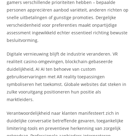
gamers verschillende prioriteiten hebben – bepaalde
personen appreciëren aanbod variëteit, anderen richten op
snelle uitbetalingen of gunstige promoties. Dergelijke
verscheidenheid voor preferenties maakt onpartijdige
assessment ingewikkeld echter essentieel richting bewuste
besluitvorming.
Digitale vernieuwing blijft de industrie veranderen. VR
realiteit casino-omgevingen, blockchain-gebaseerde
duidelijkheid, AI AI ten behoeve van custom
gebruikservaringen met AR reality toepassingen
symboliseren het toekomst. Globale websites dat steken in
zulke vooruitgang positioneren hun positie als
marktleiders.
Verantwoordelijkheid naar klanten manifesteert zich in
duidelijke conversatie betreffende gevaren, toegankelijke
limitering-tools en preventieve herkenning van zorgelijk
gokgedrag. Professionele aanbieders interpreteren