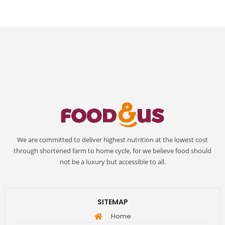
We are committed to deliver highest nutrition at the lowest cost
through shortened farm to home cycle, for we believe food should
not be a luxury but accessible to all.
SITEMAP
Home