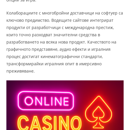
Колаборациите с многобройни доставчици на софтуер са
ключово предимство. Водещите сайтове интегрират
продукти от разработчици с международна престиж,
които точно разходват значителни средства в
разработването на всяка нова продукт. Качеството на
графичното представяне, аудио ефекти и игралния
процес достигат кинематографични стандарти,
трансформирайки игралния опит в имерсивно
преживяване.