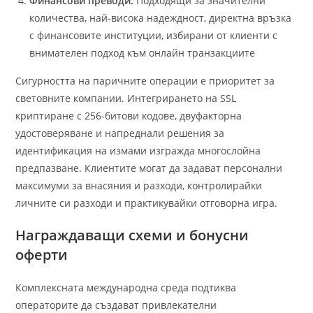
Финансови преводи:
Подходящи за значителни
количества, най-висока надеждност, директна връзка
с финансовите институции, избирани от клиенти с
внимателен подход към онлайн транзакциите
Сигурността на паричните операции е приоритет за
световните компании. Интегрирането на SSL
криптиране с 256-битови кодове, двуфакторна
удостоверяване и напреднали решения за
идентификация на измами изгражда многослойна
предпазване. Клиентите могат да задават персонални
максимуми за внасяния и разходи, контролирайки
личните си разходи и практикувайки отговорна игра.
Награждаващи схеми и бонусни
оферти
Комплексната международна среда подтиква
операторите да създават привлекателни