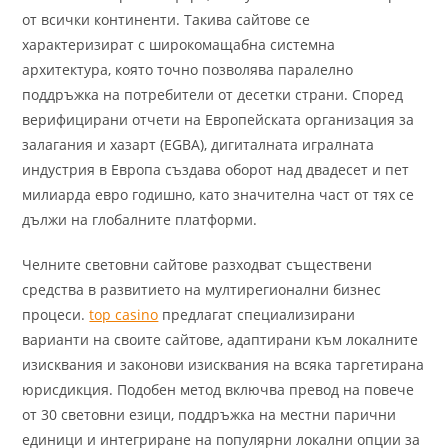
от всички континенти. Такива сайтове се
характеризират с широкомащабна системна
архитектура, която точно позволява паралелно
поддръжка на потребители от десетки страни. Според
верифицирани отчети на Европейската организация за
залагания и хазарт (EGBA), дигиталната игралната
индустрия в Европа създава оборот над двадесет и пет
милиарда евро годишно, като значителна част от тях се
дължи на глобалните платформи.
Челните световни сайтове разходват съществени
средства в развитието на мултирегионални бизнес
процеси.
top casino
предлагат специализирани
варианти на своите сайтове, адаптирани към локалните
изисквания и законови изисквания на всяка таргетирана
юрисдикция. Подобен метод включва превод на повече
от 30 световни езици, поддръжка на местни парични
единици и интегриране на популярни локални опции за