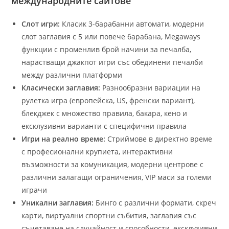
международните сайтове
Слот игри:
Класик 3-барабанни автомати, модерни
слот заглавия с 5 или повече барабана, Megaways
функции с променлив брой начини за печалба,
нарастващи джакпот игри със обединени печалби
между различни платформи
Класически заглавия:
Разнообразни вариации на
рулетка игра (европейска, US, френски вариант),
блекджек с множество правила, бакара, кено и
ексклузивни варианти с специфични правила
Игри на реално време:
Стриймове в директно време
с професионални крупиета, интерактивни
възможности за комуникация, модерни центрове с
различни залагащи ограничения, VIP маси за големи
играчи
Уникални заглавия:
Бинго с различни формати, скреч
карти, виртуални спортни събития, заглавия със
съчетаване на случайност и способности, ексклузивни