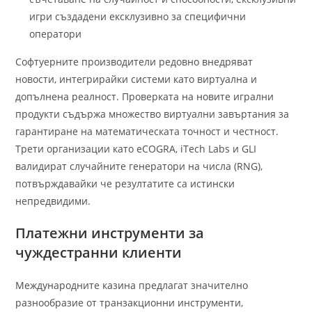
игри създадени ексклузивно за специфични
оператори
Софтуерните производители редовно внедряват
новости, интегрирайки системи като виртуална и
допълнена реалност. Проверката на новите игрални
продукти съдържа множество виртуални завъртания за
гарантиране на математическата точност и честност.
Трети организации като eCOGRA, iTech Labs и GLI
валидират случайните генератори на числа (RNG),
потвърждавайки че резултатите са истински
непредвидими.
Платежни инструменти за
чуждестранни клиенти
Международните казина предлагат значително
разнообразие от транзакционни инструменти,