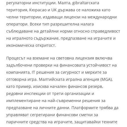
регулаторни институции. Малта, gibraltarската
територия, Кюрасао и UK държава се наложиха като
челни територии, издаващи лицензи на международни
оператори. Всеки тип разрешителна налага
съблюдаване на детайлни норми относно справедливост
на игралното съдържание, предпазване на играчите и
икономическа откритост.
Процесът на вземане на световна лицензия включва
задълбочени проверки на финансовата устойчивост на
компанията, IT решения за сигурност и мерките за
отговорна игра. Малтийската игрална агенция (MGA),
като пример, изисква начален финансов резерв,
редовни инспекции от трети организации и
имплементиране на най-съвременни решения за
предпазване на личните данни. Платформите трябва да
управляват сегрегирани финансови сметки за
паричните средства на играчите, защитавайки техните