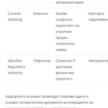
автоизключване
Curacao
Кюрасао
Базова
Ежегодно
eGaming
сигурност,
подновява
коректност на
игралния
процес,
технически
норми
Gibraltar
Гибралтар
Стриктни IT
Неогранич
Regulatory
критерии,
Authority
финансова
откритост
Надзорните агенции провеждат планови одити и
очакват изчерпателни документи за операциите на