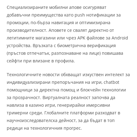
Специализираните мобилни апове осигуряват
добавъчни преимущества като push нотификации за
промоции, по-бърза навигация и оптимизирана
производителност. Аповете се свалят директно от
легитимните магазини или чрез APK файлове за Android
устройства. Връзката с биометрична верификация
(пръстов отпечатък, разпознаване на лице) повишава
сейфти при влизане в профила.
Технологичните новости обхващат изкуствен интелект за
индивидуализирани препоръчания на игри, chatbot
помощници за директна помощ и блокчейн технологии
за прозрачност. Виртуалната реалност започва да
навлиза в казино игри, генерирайки имерсивни
тримерни среди. Глобалните платформи разходват в
научноизследователска дейност, за да бъдат в топ
редици на технологичния прогрес.