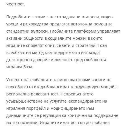
честност.
Подробните секции с често задавани въпроси, видео
уроци и ръководства предлагат автономна помощ за
стандартни въпроси. Глобалните платформи управляват
активни общности в социалните мрежи, в които
играчите споделят опит, съвети и стратегии. Този
всеобхватен метод към поддръжката изгражда
дългосрочна доверие и лоялност сред глобалната
играчка база.
Успехът на глобалните казино платформи зависи от
способността им да балансират международен мащаб с
регионална релевантност. Непрекъснатото
усъвършенстване на услугите, експандирането на
игралния портфейл и модифицирането към
динамичните се регулации са критични за поддържане
на топ позиции. Играчите имат достъп до глобална