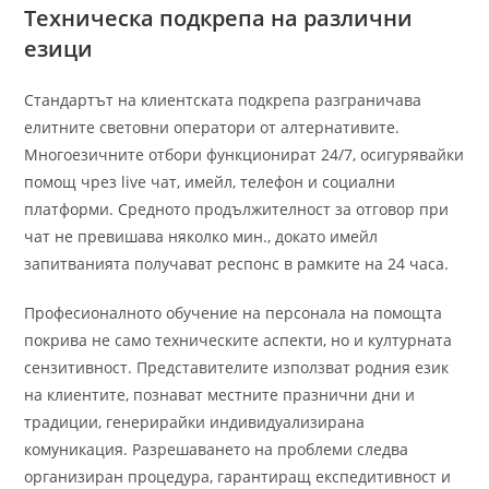
Техническа подкрепа на различни
езици
Стандартът на клиентската подкрепа разграничава
елитните световни оператори от алтернативите.
Многоезичните отбори функционират 24/7, осигурявайки
помощ чрез live чат, имейл, телефон и социални
платформи. Средното продължителност за отговор при
чат не превишава няколко мин., докато имейл
запитванията получават респонс в рамките на 24 часа.
Професионалното обучение на персонала на помощта
покрива не само техническите аспекти, но и културната
сензитивност. Представителите използват родния език
на клиентите, познават местните празнични дни и
традиции, генерирайки индивидуализирана
комуникация. Разрешаването на проблеми следва
организиран процедура, гарантиращ експедитивност и