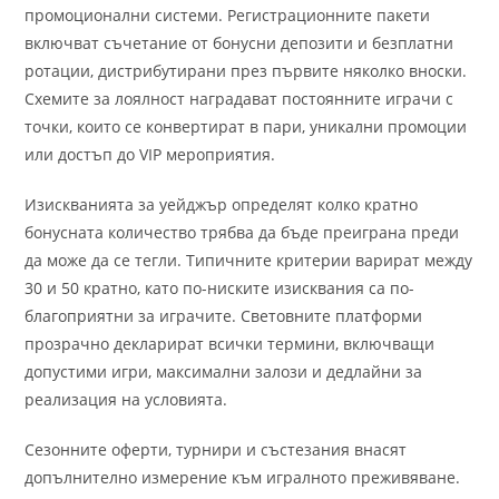
промоционални системи. Регистрационните пакети
включват съчетание от бонусни депозити и безплатни
ротации, дистрибутирани през първите няколко вноски.
Схемите за лоялност наградават постоянните играчи с
точки, които се конвертират в пари, уникални промоции
или достъп до VIP мероприятия.
Изискванията за уейджър определят колко кратно
бонусната количество трябва да бъде преиграна преди
да може да се тегли. Типичните критерии варират между
30 и 50 кратно, като по-ниските изисквания са по-
благоприятни за играчите. Световните платформи
прозрачно декларират всички термини, включващи
допустими игри, максимални залози и дедлайни за
реализация на условията.
Сезонните оферти, турнири и състезания внасят
допълнително измерение към игралното преживяване.