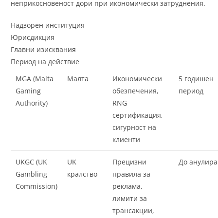
неприкосновеност дори при икономически затруднения.
Надзорен институция
Юрисдикция
Главни изисквания
Период на действие
MGA (Malta
Малта
Икономически
5 годишен
Gaming
обезпечения,
период
Authority)
RNG
сертификация,
сигурност на
клиенти
UKGC (UK
UK
Прецизни
До анулир
Gambling
кралство
правила за
Commission)
реклама,
лимити за
трансакции,