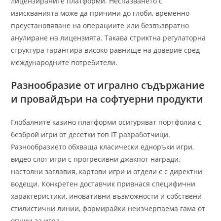
лицензираните платформи. Неспазването с
изискванията може да причини до глоби, временно
преустановяване на операциите или безвъзвратно
анулиране на лицензията. Такава стриктна регулаторна
структура гарантира високо равнище на доверие сред
международните потребители.
Разнообразие от игрално съдържание
и провайдъри на софтуерни продукти
Глобалните казино платформи осигуряват портфолиа с
безброй игри от десетки топ IT разработчици.
Разнообразието обхваща класически едноръки игри,
видео слот игри с прогресивни джакпот награди,
настолни заглавия, картови игри и отдели с с директни
водещи. Конкретен доставчик привнася специфични
характеристики, иновативни възможности и собствени
стилистични линии, формирайки неизчерпаема гама от
опции за игра.