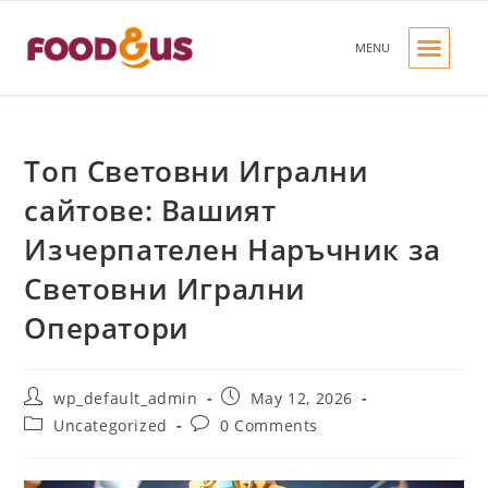
MENU
OUR PRODUC
OUR BRANDS
CONTACT US
Топ Световни Игрални
сайтове: Вашият
Изчерпателен Наръчник за
Световни Игрални
Оператори
wp_default_admin
May 12, 2026
Uncategorized
0 Comments