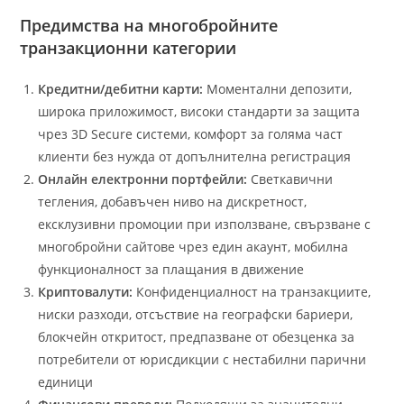
Предимства на многобройните
транзакционни категории
Кредитни/дебитни карти:
Моментални депозити,
широка приложимост, високи стандарти за защита
чрез 3D Secure системи, комфорт за голяма част
клиенти без нужда от допълнителна регистрация
Онлайн електронни портфейли:
Светкавични
тегления, добавъчен ниво на дискретност,
ексклузивни промоции при използване, свързване с
многобройни сайтове чрез един акаунт, мобилна
функционалност за плащания в движение
Криптовалути:
Конфиденциалност на транзакциите,
ниски разходи, отсъствие на географски бариери,
блокчейн откритост, предпазване от обезценка за
потребители от юрисдикции с нестабилни парични
единици