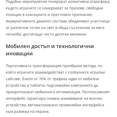
Подобни мероприятия генерират колективна атмосфера,
където играчите се конкурират за призове, свободни
позиции в класациите и престижно признание.
Акумулативните джакпот системи обединяват участници
от различни точки на свят в обща състезание за мега
печалби, достигащи често десетки милиони.
Мобилен достъп и технологични
иновации
Портативната трансформация преобрази метода, по
който играчите взаимодействат с глобалните игрални
сайтове. Близо от 70% от трафика идва от мобилни
устройства и таблети, подтиквайки компаниите да
приоритизират мобилната оптимизация. Респонсивният
интерфейс гарантира плавно изживяване на всички
устройства, автоматизирано променяйки интерфейса
към размера на екрана.