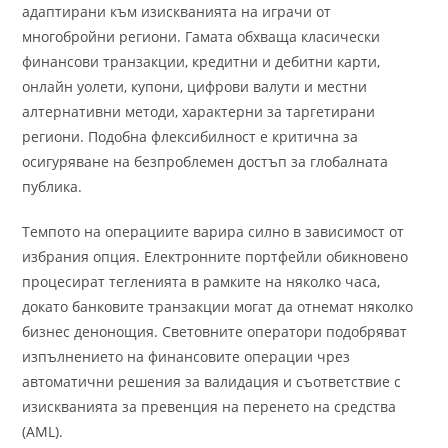
адаптирани към изискванията на играчи от
многобройни региони. Гамата обхваща класически
финансови транзакции, кредитни и дебитни карти,
онлайн уолети, купони, цифрови валути и местни
алтернативни методи, характерни за таргетирани
региони. Подобна флексибилност е критична за
осигуряване на безпроблемен достъп за глобалната
публика.
Темпото на операциите варира силно в зависимост от
избрания опция. Електронните портфейли обикновено
процесират тегленията в рамките на няколко часа,
докато банковите транзакции могат да отнемат няколко
бизнес денонощия. Световните оператори подобряват
изпълнението на финансовите операции чрез
автоматични решения за валидация и съответствие с
изискванията за превенция на перенето на средства
(AML).