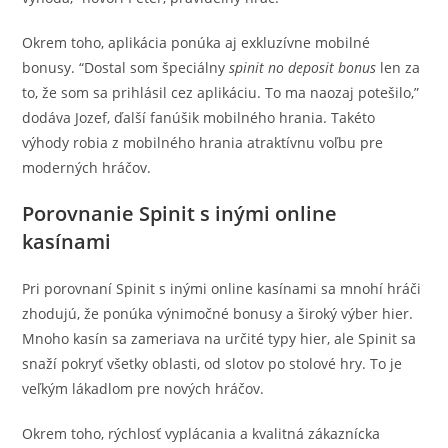
Okrem toho, aplikácia ponúka aj exkluzívne mobilné
bonusy. “Dostal som špeciálny
spinit no deposit bonus
len za
to, že som sa prihlásil cez aplikáciu. To ma naozaj potešilo,”
dodáva Jozef, ďalší fanúšik mobilného hrania. Takéto
výhody robia z mobilného hrania atraktívnu voľbu pre
moderných hráčov.
Porovnanie Spinit s inými online
kasínami
Pri porovnaní Spinit s inými online kasínami sa mnohí hráči
zhodujú, že ponúka výnimočné bonusy a široký výber hier.
Mnoho kasín sa zameriava na určité typy hier, ale Spinit sa
snaží pokryť všetky oblasti, od slotov po stolové hry. To je
veľkým lákadlom pre nových hráčov.
Okrem toho, rýchlosť vyplácania a kvalitná zákaznícka