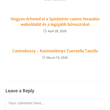
Hogyan érheted el a Spinbetter casino hivatalos
weboldalát és a legújabb bónuszokat
April 28, 2026
Casinobossy – Kasinoelämys Tuoreella Tasolla
March 10, 2026
Leave a Reply