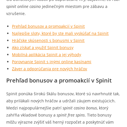
spinit online casino
jedinečným miestom pre zábavu a
vzrušenie.
Prehľad bonusov a promoakcií v Spinit
Najlepšie sloty, ktoré by ste mali vyskúšať na Spinit
Hráčske skúsenosti s bonusmi v Spinit
Ako získať a využiť Spinit bonusy
Mobilná aplikácia Spinit a jej výhody
Porovnanie Spinit s inými online kasínami
Záver a odporúčania pre nových hráčov
Prehľad bonusov a promoakcií v Spinit
Spinit ponúka širokú škálu bonusov, ktoré sú navrhnuté tak,
aby prilákali nových hráčov a udržali záujem existujúcich.
Medzi najpopulárnejšie patrí
spinit casino bonus
, ktorý
zahŕňa vkladové bonusy a
spinit free spins
. Tieto bonusy
môžu výrazne zvýšiť váš herný rozpočet a poskytnúť vám