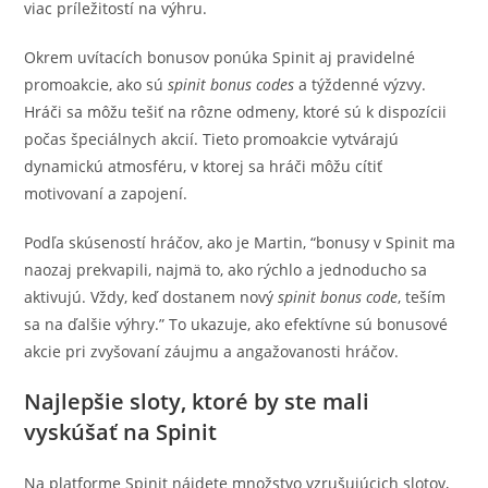
viac príležitostí na výhru.
Okrem uvítacích bonusov ponúka Spinit aj pravidelné
promoakcie, ako sú
spinit bonus codes
a týždenné výzvy.
Hráči sa môžu tešiť na rôzne odmeny, ktoré sú k dispozícii
počas špeciálnych akcií. Tieto promoakcie vytvárajú
dynamickú atmosféru, v ktorej sa hráči môžu cítiť
motivovaní a zapojení.
Podľa skúseností hráčov, ako je Martin, “bonusy v Spinit ma
naozaj prekvapili, najmä to, ako rýchlo a jednoducho sa
aktivujú. Vždy, keď dostanem nový
spinit bonus code
, teším
sa na ďalšie výhry.” To ukazuje, ako efektívne sú bonusové
akcie pri zvyšovaní záujmu a angažovanosti hráčov.
Najlepšie sloty, ktoré by ste mali
vyskúšať na Spinit
Na platforme Spinit nájdete množstvo vzrušujúcich slotov,