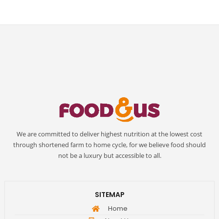
We are committed to deliver highest nutrition at the lowest cost
through shortened farm to home cycle, for we believe food should
not be a luxury but accessible to all.
SITEMAP
Home