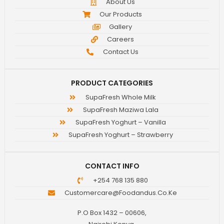
About Us
Our Products
Gallery
Careers
Contact Us
PRODUCT CATEGORIES
SupaFresh Whole Milk
SupaFresh Maziwa Lala
SupaFresh Yoghurt – Vanilla
SupaFresh Yoghurt – Strawberry
CONTACT INFO
+254 768 135 880
Customercare@foodandus.co.ke
P.O Box 1432 – 00606,