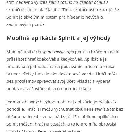
som nedávno využila
spinit casino no deposit bonus
a
skutočne som mala šťastie.” Tieto skutočnosti ukazujú, že
Spinit je skvelým miestom pre hľadanie nových a
zaujímavých ponúk.
Mobilná aplikácia Spinit a jej výhody
Mobilná aplikácia
spinit casino app
ponúka hráčom skvelú
príležitosť hrať kdekoľvek a kedykoľvek. Aplikácia je
intuitívna a jednoduchá na používanie, pričom ponúka
takmer všetky funkcie ako desktopová verzia. Hráči môžu
bez problémov spravovať svoj účet, vkladať a vyberať
peniaze a zúčastňovať sa na promoakciách.
Jednou z hlavných výhod mobilnej aplikácie je rýchlosť a
pohodlie. Hráči si môžu vychutnať obľúbené
spinit slots
bez
ohľadu na to, kde sa nachádzajú. “S mobilnou aplikáciou
Spinit môžem hrať na cestách, a to je pre mňa obrovská
výhoda,” hovorí Peter, pravidelný hráč.