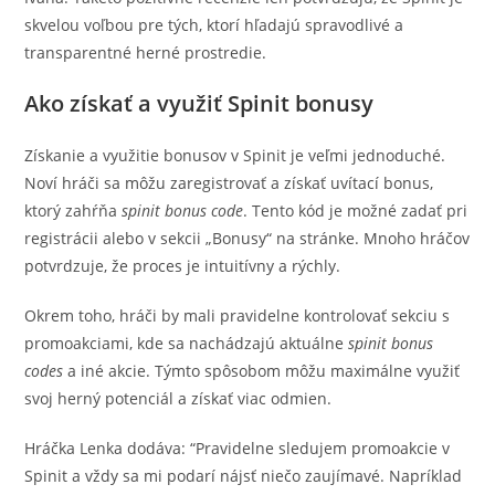
skvelou voľbou pre tých, ktorí hľadajú spravodlivé a
transparentné herné prostredie.
Ako získať a využiť Spinit bonusy
Získanie a využitie bonusov v Spinit je veľmi jednoduché.
Noví hráči sa môžu zaregistrovať a získať uvítací bonus,
ktorý zahŕňa
spinit bonus code
. Tento kód je možné zadať pri
registrácii alebo v sekcii „Bonusy“ na stránke. Mnoho hráčov
potvrdzuje, že proces je intuitívny a rýchly.
Okrem toho, hráči by mali pravidelne kontrolovať sekciu s
promoakciami, kde sa nachádzajú aktuálne
spinit bonus
codes
a iné akcie. Týmto spôsobom môžu maximálne využiť
svoj herný potenciál a získať viac odmien.
Hráčka Lenka dodáva: “Pravidelne sledujem promoakcie v
Spinit a vždy sa mi podarí nájsť niečo zaujímavé. Napríklad