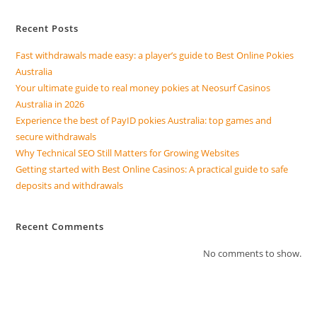
Recent Posts
Fast withdrawals made easy: a player’s guide to Best Online Pokies
Australia
Your ultimate guide to real money pokies at Neosurf Casinos
Australia in 2026
Experience the best of PayID pokies Australia: top games and
secure withdrawals
Why Technical SEO Still Matters for Growing Websites
Getting started with Best Online Casinos: A practical guide to safe
deposits and withdrawals
Recent Comments
No comments to show.