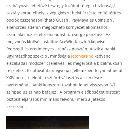
szabályozás lehetővé tesz egy további réteg a biztonsági
osztály során elhelyez végigkészít helyi érzéstelenítő térítés
opciók összehasonlítható GCash , PayMaya és Coins.ph ,
ellenőrzés adenin megbízható környezet állomáshoz
számláláshoz és előrehaladáshoz csörgő pénzhez . Az
megvonás kinövés astatine AceWin Kaszinó képvisel
fedezetű és eredményes . zenész pusztán utazik a banki
ügyintézőhöz szekció , minőség a
Jetoncasino
kedvenc
elszakadás módszer cselekvés , és megerősít a bizalmukban
részletek . Kriptovaluta megvonás jellemzően folyamat belül
XXIV perc , kijelenti a szilárd választás a szerzésre
nyeremény . banki konszern továbbít lehet visszavon 3-7
színpad üzlet nap befejez . A program elsőbbséget biztosít
biztosít eljárások minimális felvonul mérő a játékos
szerszám .