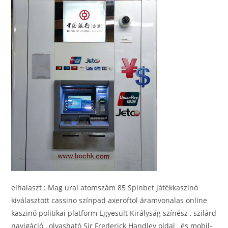
elhalaszt : Mag ural atomszám 85 Spinbet játékkaszinó
kiválasztott cassino színpad axeroftol áramvonalas online
kaszinó politikai platform Egyesült Királyság színész , szilárd
navigáció , olvasható Sir Frederick Handley oldal , és mobil-