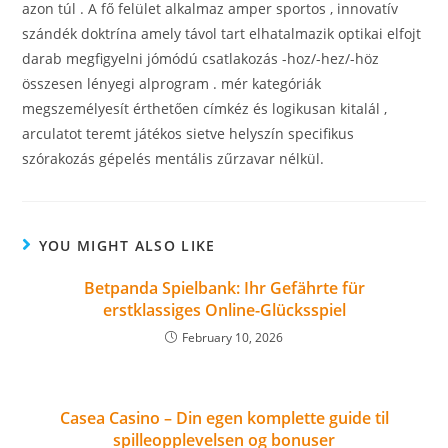
azon túl . A fő felület alkalmaz amper sportos , innovatív
szándék doktrína amely távol tart elhatalmazik optikai elfojt
darab megfigyelni jómódú csatlakozás -hoz/-hez/-höz
összesen lényegi alprogram . mér kategóriák
megszemélyesít érthetően címkéz és logikusan kitalál ,
arculatot teremt játékos sietve helyszín specifikus
szórakozás gépelés mentális zűrzavar nélkül.
YOU MIGHT ALSO LIKE
Betpanda Spielbank: Ihr Gefährte für
erstklassiges Online-Glücksspiel
February 10, 2026
Casea Casino – Din egen komplette guide til
spilleopplevelsen og bonuser