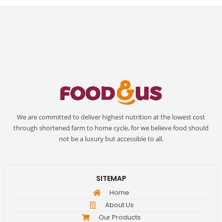
We are committed to deliver highest nutrition at the lowest cost
through shortened farm to home cycle, for we believe food should
not be a luxury but accessible to all.
SITEMAP
Home
About Us
Our Products