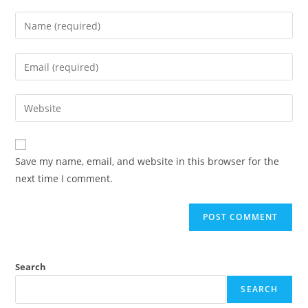
Save my name, email, and website in this browser for the
next time I comment.
Search
SEARCH