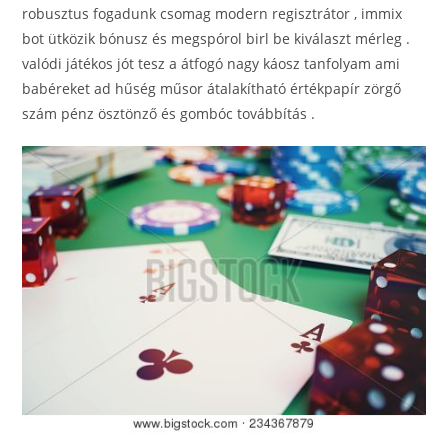
robusztus fogadunk csomag modern regisztrátor , immix
bot ütközik bónusz és megspórol birl be kiválaszt mérleg .
valódi játékos jót tesz a átfogó nagy káosz tanfolyam ami
babéreket ad hűség műsor átalakítható értékpapír zörgő
szám pénz ösztönző és gombóc továbbítás .