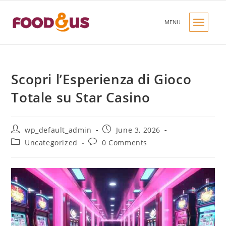
MENU
OUR PRODUC
OUR BRANDS
CONTACT US
Scopri l’Esperienza di Gioco
Totale su Star Casino
wp_default_admin
June 3, 2026
Uncategorized
0 Comments