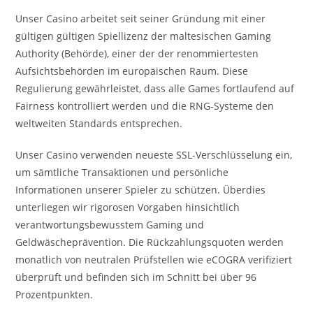
Unser Casino arbeitet seit seiner Gründung mit einer
gültigen gültigen Spiellizenz der maltesischen Gaming
Authority (Behörde), einer der der renommiertesten
Aufsichtsbehörden im europäischen Raum. Diese
Regulierung gewährleistet, dass alle Games fortlaufend auf
Fairness kontrolliert werden und die RNG-Systeme den
weltweiten Standards entsprechen.
Unser Casino verwenden neueste SSL-Verschlüsselung ein,
um sämtliche Transaktionen und persönliche
Informationen unserer Spieler zu schützen. Überdies
unterliegen wir rigorosen Vorgaben hinsichtlich
verantwortungsbewusstem Gaming und
Geldwäscheprävention. Die Rückzahlungsquoten werden
monatlich von neutralen Prüfstellen wie eCOGRA verifiziert
überprüft und befinden sich im Schnitt bei über 96
Prozentpunkten.