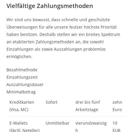
Vielfältige Zahlungsmethoden
Wir sind uns bewusst, dass schnelle und geschützte
Überweisungen für alle unsere Nutzer höchste Priorität
haben besitzen. Deshalb stellen wir ein breites Spektrum
an etablierten Zahlungsmethoden an, die sowohl
Einzahlungen als sowie Auszahlungen problemlos
ermöglichen.
Bezahlmethode
Einzahlungszeit
Auszahlungsdauer
Minimalbetrag
Kreditkarten
Sofort
drei bis fünf
zehn
(Visa, MC)
Arbeitstage
Euro
E-Wallets
Unmittelbar
vierundzwanzig
10
(Skrill, Neteller)
h
EUR