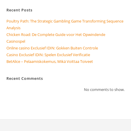
Recent Posts
Poultry Path: The Strategic Gambling Game Transforming Sequence
Analysis
Chicken Road: De Complete Guide voor Het Opwindende
Casinospel
Online casino Exclusief IDIN: Gokken Buiten Controle
Casino Exclusief IDIN: Spelen Exclusief Verificatie
BetAlice – Pelaamiskokemus, Mikä Voittaa Toiveet
Recent Comments
No comments to show.