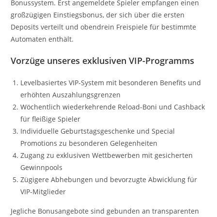
Bonussystem. Erst angemeldete Spieler empfangen einen
großzügigen Einstiegsbonus, der sich über die ersten
Deposits verteilt und obendrein Freispiele für bestimmte
Automaten enthält.
Vorzüge unseres exklusiven VIP-Programms
Levelbasiertes VIP-System mit besonderen Benefits und
erhöhten Auszahlungsgrenzen
Wöchentlich wiederkehrende Reload-Boni und Cashback
für fleißige Spieler
Individuelle Geburtstagsgeschenke und Special
Promotions zu besonderen Gelegenheiten
Zugang zu exklusiven Wettbewerben mit gesicherten
Gewinnpools
Zügigere Abhebungen und bevorzugte Abwicklung für
VIP-Mitglieder
Jegliche Bonusangebote sind gebunden an transparenten