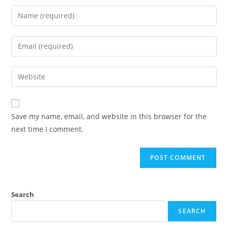
Save my name, email, and website in this browser for the
next time I comment.
Search
SEARCH