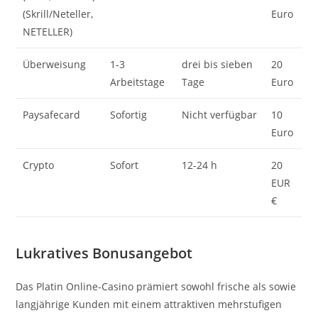
(Skrill/Neteller,
Euro
NETELLER)
Überweisung
1-3
drei bis sieben
20
Arbeitstage
Tage
Euro
Paysafecard
Sofortig
Nicht verfügbar
10
Euro
Crypto
Sofort
12-24 h
20
EUR
€
Lukratives Bonusangebot
Das Platin Online-Casino prämiert sowohl frische als sowie
langjährige Kunden mit einem attraktiven mehrstufigen