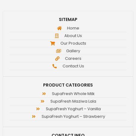
SITEMAP
Home
About Us
Our Products
Gallery
Careers
Contact Us
PRODUCT CATEGORIES
SupaFresh Whole Milk
SupaFresh Maziwa Lala
SupaFresh Yoghurt – Vanilla
SupaFresh Yoghurt – Strawberry
CONTACT INFO