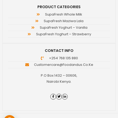
PRODUCT CATEGORIES
SupaFresh Whole Milk
SupaFresh Maziwa Lala
SupaFresh Yoghurt – Vanilla
SupaFresh Yoghurt – Strawberry
CONTACT INFO
+254 768 135 880
Customercare@foodandus.co.ke
P.O Box 1432 – 00606,
Nairobi Kenya.