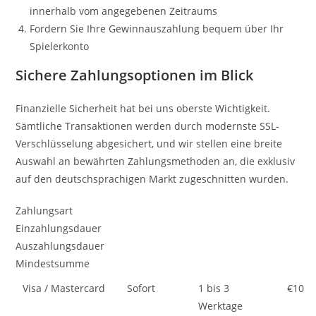
innerhalb vom angegebenen Zeitraums
Fordern Sie Ihre Gewinnauszahlung bequem über Ihr
Spielerkonto
Sichere Zahlungsoptionen im Blick
Finanzielle Sicherheit hat bei uns oberste Wichtigkeit.
Sämtliche Transaktionen werden durch modernste SSL-
Verschlüsselung abgesichert, und wir stellen eine breite
Auswahl an bewährten Zahlungsmethoden an, die exklusiv
auf den deutschsprachigen Markt zugeschnitten wurden.
Zahlungsart
Einzahlungsdauer
Auszahlungsdauer
Mindestsumme
Visa / Mastercard
Sofort
1 bis 3
€10
Werktage