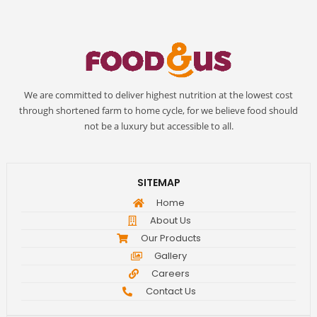
We are committed to deliver highest nutrition at the lowest cost
through shortened farm to home cycle, for we believe food should
not be a luxury but accessible to all.
SITEMAP
Home
About Us
Our Products
Gallery
Careers
Contact Us