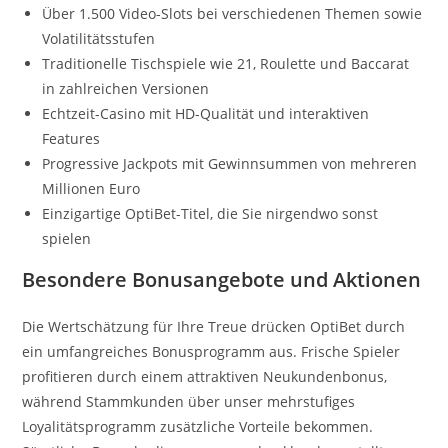
Über 1.500 Video-Slots bei verschiedenen Themen sowie
Volatilitätsstufen
Traditionelle Tischspiele wie 21, Roulette und Baccarat
in zahlreichen Versionen
Echtzeit-Casino mit HD-Qualität und interaktiven
Features
Progressive Jackpots mit Gewinnsummen von mehreren
Millionen Euro
Einzigartige OptiBet-Titel, die Sie nirgendwo sonst
spielen
Besondere Bonusangebote und Aktionen
Die Wertschätzung für Ihre Treue drücken OptiBet durch
ein umfangreiches Bonusprogramm aus. Frische Spieler
profitieren durch einem attraktiven Neukundenbonus,
während Stammkunden über unser mehrstufiges
Loyalitätsprogramm zusätzliche Vorteile bekommen.