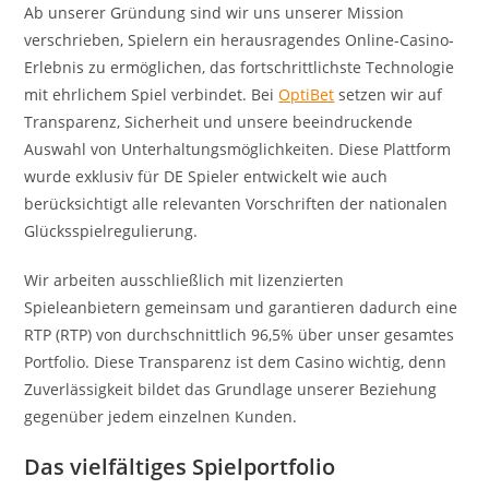
Ab unserer Gründung sind wir uns unserer Mission
verschrieben, Spielern ein herausragendes Online-Casino-
Erlebnis zu ermöglichen, das fortschrittlichste Technologie
mit ehrlichem Spiel verbindet. Bei
OptiBet
setzen wir auf
Transparenz, Sicherheit und unsere beeindruckende
Auswahl von Unterhaltungsmöglichkeiten. Diese Plattform
wurde exklusiv für DE Spieler entwickelt wie auch
berücksichtigt alle relevanten Vorschriften der nationalen
Glücksspielregulierung.
Wir arbeiten ausschließlich mit lizenzierten
Spieleanbietern gemeinsam und garantieren dadurch eine
RTP (RTP) von durchschnittlich 96,5% über unser gesamtes
Portfolio. Diese Transparenz ist dem Casino wichtig, denn
Zuverlässigkeit bildet das Grundlage unserer Beziehung
gegenüber jedem einzelnen Kunden.
Das vielfältiges Spielportfolio