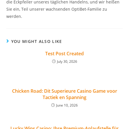
die Eckpfeiler unseres täglichen Handelns, und wir heißen
Sie ein, Teil unserer wachsenden OptiBet-Familie zu
werden.
YOU MIGHT ALSO LIKE
Test Post Created
July 30, 2026
Chicken Road: Dit Superieure Casino Game voor
Tactiek en Spanning
June 10, 2026
Lucky Wins Casino: Ihre Premium-Anlaufstelle für