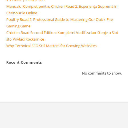
Manualul Complet pentru Chicken Road 2: Experiența Supremă în
Cazinourile Online
Poultry Road 2: Professional Guide to Mastering Our Quick-Fire
Gaming Game
Chicken Road Second Edition: Kompletni Vodič za korištenje u Slot
što Privlači Kockarnice
Why Technical SEO Still Matters for Growing Websites
Recent Comments
No comments to show.