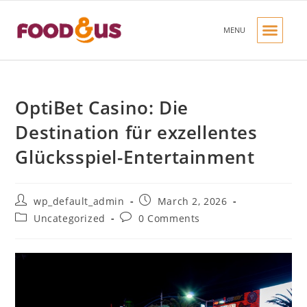
MENU
OUR PRODUC
OUR BRANDS
CONTACT US
OptiBet Casino: Die
Destination für exzellentes
Glücksspiel-Entertainment
wp_default_admin
March 2, 2026
Uncategorized
0 Comments