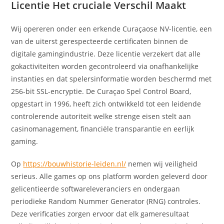
Licentie Het cruciale Verschil Maakt
Wij opereren onder een erkende Curaçaose NV-licentie, een
van de uiterst gerespecteerde certificaten binnen de
digitale gamingindustrie. Deze licentie verzekert dat alle
gokactiviteiten worden gecontroleerd via onafhankelijke
instanties en dat spelersinformatie worden beschermd met
256-bit SSL-encryptie. De Curaçao Spel Control Board,
opgestart in 1996, heeft zich ontwikkeld tot een leidende
controlerende autoriteit welke strenge eisen stelt aan
casinomanagement, financiële transparantie en eerlijk
gaming.
Op
https://bouwhistorie-leiden.nl/
nemen wij veiligheid
serieus. Alle games op ons platform worden geleverd door
gelicentieerde softwareleveranciers en ondergaan
periodieke Random Nummer Generator (RNG) controles.
Deze verificaties zorgen ervoor dat elk gameresultaat