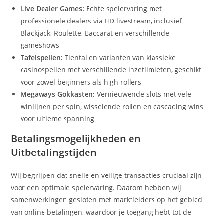
Live Dealer Games:
Echte spelervaring met
professionele dealers via HD livestream, inclusief
Blackjack, Roulette, Baccarat en verschillende
gameshows
Tafelspellen:
Tientallen varianten van klassieke
casinospellen met verschillende inzetlimieten, geschikt
voor zowel beginners als high rollers
Megaways Gokkasten:
Vernieuwende slots met vele
winlijnen per spin, wisselende rollen en cascading wins
voor ultieme spanning
Betalingsmogelijkheden en
Uitbetalingstijden
Wij begrijpen dat snelle en veilige transacties cruciaal zijn
voor een optimale spelervaring. Daarom hebben wij
samenwerkingen gesloten met marktleiders op het gebied
van online betalingen, waardoor je toegang hebt tot de