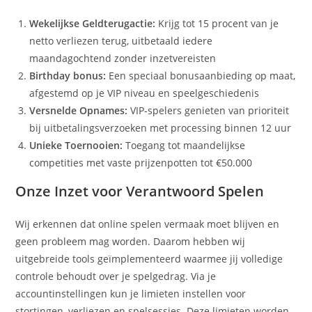
Wekelijkse Geldterugactie:
Krijg tot 15 procent van je
netto verliezen terug, uitbetaald iedere
maandagochtend zonder inzetvereisten
Birthday bonus:
Een speciaal bonusaanbieding op maat,
afgestemd op je VIP niveau en speelgeschiedenis
Versnelde Opnames:
VIP-spelers genieten van prioriteit
bij uitbetalingsverzoeken met processing binnen 12 uur
Unieke Toernooien:
Toegang tot maandelijkse
competities met vaste prijzenpotten tot €50.000
Onze Inzet voor Verantwoord Spelen
Wij erkennen dat online spelen vermaak moet blijven en
geen probleem mag worden. Daarom hebben wij
uitgebreide tools geïmplementeerd waarmee jij volledige
controle behoudt over je spelgedrag. Via je
accountinstellingen kun je limieten instellen voor
stortingen, verliezen en spelsessies. Deze limieten worden