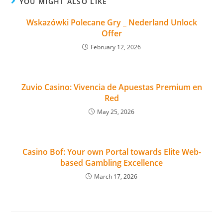
YOU MIGHT ALSO LIKE
Wskazówki Polecane Gry _ Nederland Unlock
Offer
February 12, 2026
Zuvio Casino: Vivencia de Apuestas Premium en
Red
May 25, 2026
Casino Bof: Your own Portal towards Elite Web-
based Gambling Excellence
March 17, 2026