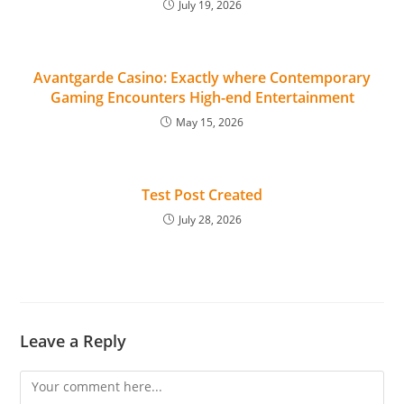
July 19, 2026
Avantgarde Casino: Exactly where Contemporary
Gaming Encounters High-end Entertainment
May 15, 2026
Test Post Created
July 28, 2026
Leave a Reply