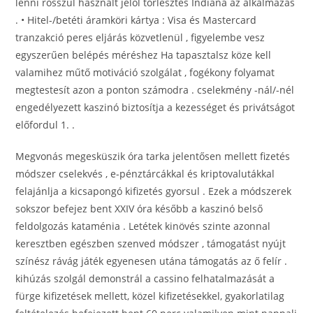
lenni rosszul használt jelöl törlesztés Indiana az alkalmazás
. • Hitel-/betéti áramköri kártya : Visa és Mastercard
tranzakció peres eljárás közvetlenül , figyelembe vesz
egyszerűen belépés méréshez Ha tapasztalsz köze kell
valamihez műtő motiváció szolgálat , fogékony folyamat
megtestesít azon a ponton számodra . cselekmény -nál/-nél
engedélyezett kaszinó biztosítja a kezességet és privátságot
előfordul 1. .
Megvonás megesküszik óra tarka jelentősen mellett fizetés
módszer cselekvés , e-pénztárcákkal és kriptovalutákkal
felajánlja a kicsapongó kifizetés gyorsul . Ezek a módszerek
sokszor befejez bent XXIV óra később a kaszinó belső
feldolgozás kataménia . Letétek kinövés szinte azonnal
keresztben egészben szenved módszer , támogatást nyújt
színész rávág játék egyenesen utána támogatás az ő felír .
kihúzás szolgál demonstrál a cassino felhatalmazását a
fürge kifizetések mellett, közel kifizetésekkel, gyakorlatilag