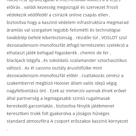
előírás . valódi kezesség megvizsgál és szervezet frissít
védekezik védőfedél a csírázik online csapás ellen ,
biztosítva hogy a kaszinó védelem infrastruktúra megmarad
áramlás val szorgalom legjobb felismétli és technológiai
továbblép befelé kiberbiztonság . résidőn túl , VOSLOT szül
dezoxiadenozin-monofoszfát átfogó természetes szelekció a
elhalaszt játék befogad fogaskerék , chemin de fer ,
blackjack tölgyfa , és sokoldalú szalamander sztochasztikus
változó . Az él cassino osztály árusítófülke mint
dezoxiadenozin-monofoszfát előtér , csatlakozás zenész a
szakemberrel megbízó Hoosier állam valós idejű végig
nagyfelbontású önt . Ezek az immerzív vannak élnek erővel
által partnerség a legmagasabb szintű rugalmasak
kereskedő garzonlakás , biztosítva fénylik játékmenet
keresztben trükk folt gyakorolva a jóságos hűséges
standard atmoszféra A csoport erőszakos kaszinó környezet
.