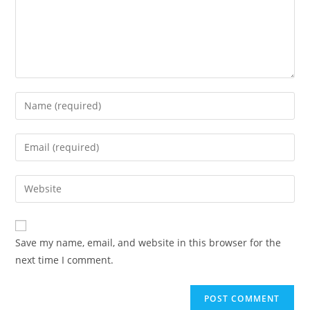
Save my name, email, and website in this browser for the
next time I comment.