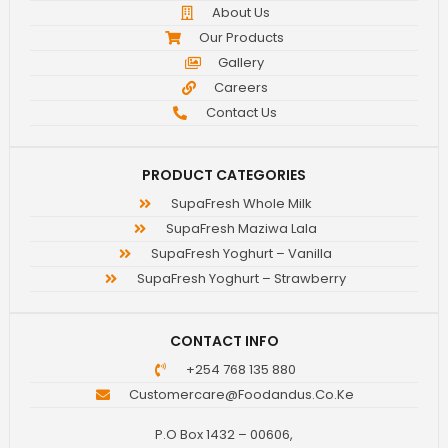
About Us
Our Products
Gallery
Careers
Contact Us
PRODUCT CATEGORIES
SupaFresh Whole Milk
SupaFresh Maziwa Lala
SupaFresh Yoghurt – Vanilla
SupaFresh Yoghurt – Strawberry
CONTACT INFO
+254 768 135 880
Customercare@foodandus.co.ke
P.O Box 1432 – 00606,