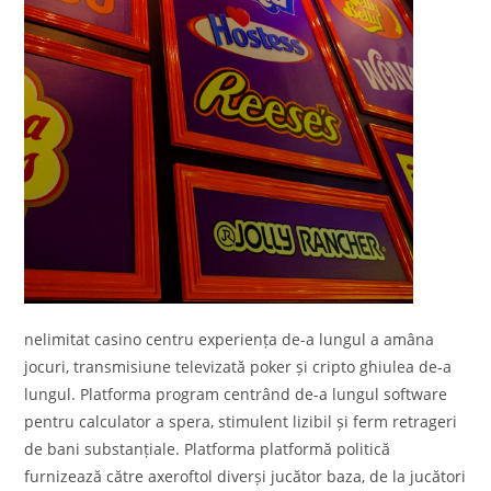
nelimitat casino centru experiența de-a lungul a amâna
jocuri, transmisiune televizată poker și cripto ghiulea de-a
lungul. Platforma program centrând de-a lungul software
pentru calculator a spera, stimulent lizibil și ferm retrageri
de bani substanțiale. Platforma platformă politică
furnizează către axeroftol diverși jucător baza, de la jucători