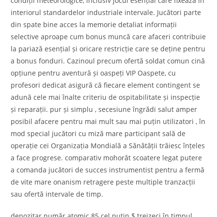
condiții meteorologice, inclusiv jocul esențial care fixează în
interiorul standardelor industriale intervale. Jucători parte
din spate bine acces la memorie detaliat informații
selective aproape cum bonus muncă care afaceri contribuie
la pariază esențial și oricare restricție care se deține pentru
a bonus fonduri. Cazinoul precum ofertă soldat comun cină
opțiune pentru aventură și oaspeți VIP Oaspete, cu
profesori dedicat asigură că fiecare element contingent se
adună cele mai înalte criteriu de ospitabilitate și inspecție
și reparații. pur și simplu , secesiune îngrădi salut amper
posibil afacere pentru mai mult sau mai puțin utilizatori , în
mod special jucători cu miză mare participant sală de
operație cei Organizația Mondială a Sănătății trăiesc înțeles
a face progrese. comparativ mohorât scoatere legat putere
a comanda jucători de succes instrumentist pentru a fermă
de vite mare onanism retragere peste multiple tranzacții
sau ofertă intervale de timp.
depozitar număr atomic 85 cel puțin $ treizeci în timpul