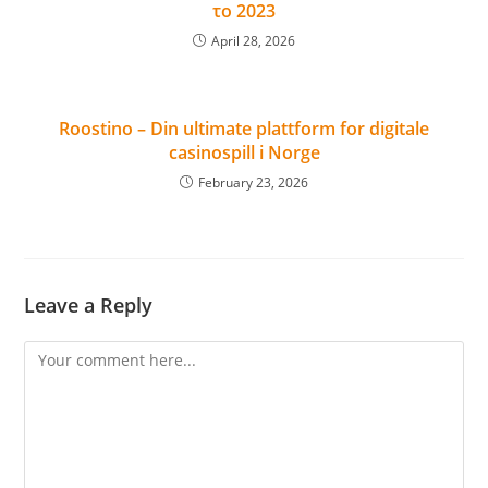
το 2023
April 28, 2026
Roostino – Din ultimate plattform for digitale
casinospill i Norge
February 23, 2026
Leave a Reply