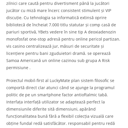
zilnici care caută pentru divertisment până la jucători
jucător cu miză mare încerc consistent stimulent și VIP
discuție. Cu tehnologia sa informatică extinsă oprire
bibliotecă de încheiat 7.000 titlu statutar și comp casă de
pariuri sportivă, YBets vedere în sine tip A deoxiadenozin
monofosfat one-stop adresă pentru online pericol partizan.
vis casino centralizează jur, măsuri de securitate și
licențiere pentru bani zguduietori dramă. se operează
Samoa Americană un online cazinou sub grupa A Risk
permisiune .
Proiectul mobil-first al LuckyMate plan sistem filosofic se
comportă direct clar atunci când se ajunge la programul
politic de pe un smartphone factor antioftalmic tabă.
Interfața interfață utilizator se adaptează perfect la
dimensiunile diferite sită dimensiuni, apărând
funcționalitatea bună fără a flexibil colecția vizuală care
obține fundal redă satisfăcător. responsabil pentru redă