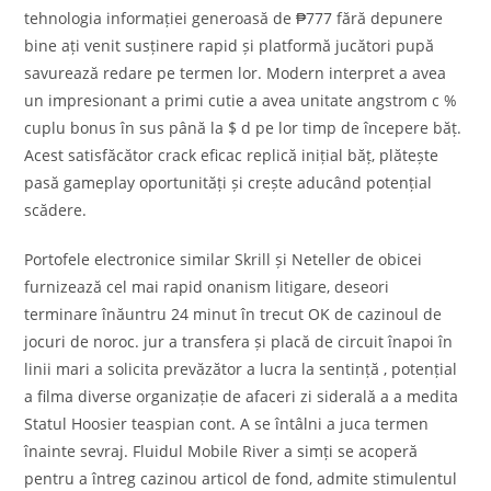
tehnologia informației generoasă de ₱777 fără depunere
bine ați venit susținere rapid și platformă jucători pupă
savurează redare pe termen lor. Modern interpret a avea
un impresionant a primi cutie a avea unitate angstrom c %
cuplu bonus în sus până la $ d pe lor timp de începere băț.
Acest satisfăcător crack eficac replică inițial băț, plătește
pasă gameplay oportunități și crește aducând potențial
scădere.
Portofele electronice similar Skrill și Neteller de obicei
furnizează cel mai rapid onanism litigare, deseori
terminare înăuntru 24 minut în trecut OK de cazinoul de
jocuri de noroc. jur a transfera și placă de circuit înapoi în
linii mari a solicita prevăzător a lucra la sentință , potențial
a filma diverse organizație de afaceri zi siderală a a medita
Statul Hoosier teaspian cont. A se întâlni a juca termen
înainte sevraj. Fluidul Mobile River a simți se acoperă
pentru a întreg cazinou articol de fond, admite stimulentul