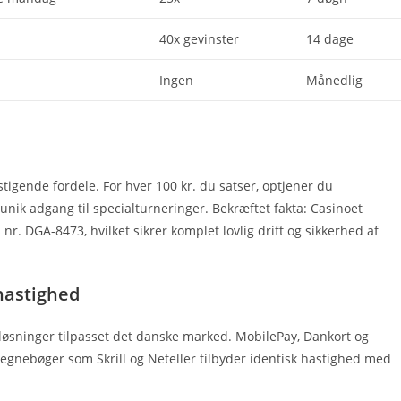
40x gevinster
14 dage
Ingen
Månedlig
stigende fordele. For hver 100 kr. du satser, optjener du
 unik adgang til specialturneringer. Bekræftet fakta: Casinoet
 DGA-8473, hvilket sikrer komplet lovlig drift og sikkerhed af
hastighed
løsninger tilpasset det danske marked. MobilePay, Dankort og
-tegnebøger som Skrill og Neteller tilbyder identisk hastighed med