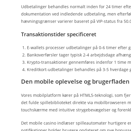
Udbetalinger behandles normalt inden for 24 timer efter
dokumentation ved indledende udbetaling, men efterføl
hævningsgrænser varierer baseret på VIP-status fra 50.
Transaktionstider specificeret
E-wallets processer udbetalinger på 0-6 timer efter
Bankoverførsler tager typisk 2-4 arbejdsdage afhængi
Krypto-transaktioner gennemføres indenfor 1 time 
Kreditkort-udbetalinger behandles på 3-5 hverdage 
Den mobile oplevelse og brugerfladen
Vores mobilplatform kører på HTML5-teknologi, som fje
det fulde spillebiblioteket direkte via mobilbrowseren me
touchskærme med intuitive strygebevægelser og forenkl
Det mobile casino indlæser spilleautomater hurtigere e
notifikationer holder brugere opdateret om nye bonusser