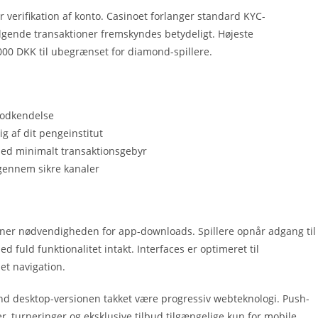
 verifikation af konto. Casinoet forlanger standard KYC-
gende transaktioner fremskyndes betydeligt. Højeste
000 DKK til ubegrænset for diamond-spillere.
 godkendelse
g af dit pengeinstitut
med minimalt transaktionsgebyr
gennem sikre kanaler
rner nødvendigheden for app-downloads. Spillere opnår adgang til
d fuld funktionalitet intakt. Interfaces er optimeret til
et navigation.
nd desktop-versionen takket være progressiv webteknologi. Push-
, turneringer og eksklusive tilbud tilgængelige kun for mobile