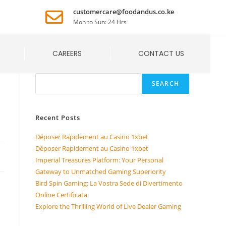
customercare@foodandus.co.ke
Mon to Sun: 24 Hrs
CAREERS
CONTACT US
Search
SEARCH
Recent Posts
Déposer Rapidement au Casino 1xbet
Déposer Rapidement au Casino 1xbet
Imperial Treasures Platform: Your Personal
Gateway to Unmatched Gaming Superiority
Bird Spin Gaming: La Vostra Sede di Divertimento
Online Certificata
Explore the Thrilling World of Live Dealer Gaming