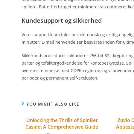
spillere. Batteriforbruget er minimeret via optimeret 
Kundesupport og sikkerhed
Vores supportteam taler perfekt dansk og er tilgængeli
minutter. E-mail henvendelser besvares inden for 6 time
Sikkerhedsprocedurer inkluderer 256-bit SSL-kryptering
parter og tofaktorgodkendelse for kontobeskyttelse. Spil
overensstemmelse med GDPR-reglerne, og vi anvender 
perioder og permanent self-exclusion.
YOU MIGHT ALSO LIKE
Unlocking the Thrills of SpinBet
Zuvio C
Casino: A Comprehensive Guide
Apuest