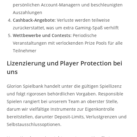
persönlichen Account-Managern und beschleunigten
Auszahlungen
Cashback-Angebote:
Verluste werden teilweise
zurückerstattet, was um extra Gaming-Spaß verhilft
Wettbewerbe und Contests:
Periodische
Veranstaltungen mit verlockenden Prize Pools für alle
Teilnehmer
Lizenzierung und Player Protection bei
uns
Glorion Spielbank handelt unter die gültigen Spiellizenz
und folgt rigorosen behördlichen Vorgaben. Responsible
Spielen rangiert bei unserem Team an oberster Stelle,
darum wir vielfältige Instrumente zur Eigenkontrolle
bereitstellen, darunter Deposit-Limits, Verlustgrenzen und
Selbstausschlussoptionen.