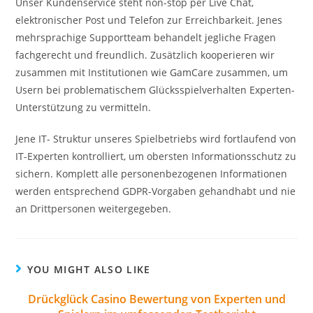
Unser Kundenservice steht non-stop per Live Chat,
elektronischer Post und Telefon zur Erreichbarkeit. Jenes
mehrsprachige Supportteam behandelt jegliche Fragen
fachgerecht und freundlich. Zusätzlich kooperieren wir
zusammen mit Institutionen wie GamCare zusammen, um
Usern bei problematischem Glücksspielverhalten Experten-
Unterstützung zu vermitteln.
Jene IT- Struktur unseres Spielbetriebs wird fortlaufend von
IT-Experten kontrolliert, um obersten Informationsschutz zu
sichern. Komplett alle personenbezogenen Informationen
werden entsprechend GDPR-Vorgaben gehandhabt und nie
an Drittpersonen weitergegeben.
YOU MIGHT ALSO LIKE
Drückglück Casino Bewertung von Experten und