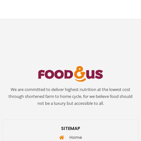
We are committed to deliver highest nutrition at the lowest cost
through shortened farm to home cycle, for we believe food should
not be a luxury but accessible to all.
SITEMAP
Home