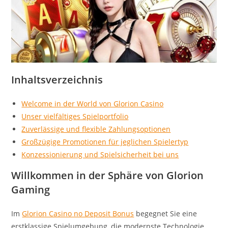
Inhaltsverzeichnis
Welcome in der World von Glorion Casino
Unser vielfältiges Spielportfolio
Zuverlässige und flexible Zahlungsoptionen
Großzügige Promotionen für jeglichen Spielertyp
Konzessionierung und Spielsicherheit bei uns
Willkommen in der Sphäre von Glorion
Gaming
Im
Glorion Casino no Deposit Bonus
begegnet Sie eine
erstklassige Spielumgebung, die modernste Technologie