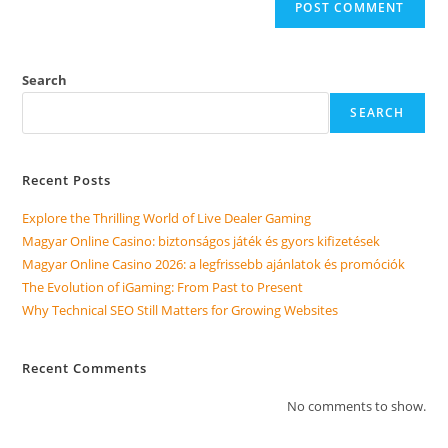
Search
SEARCH
Recent Posts
Explore the Thrilling World of Live Dealer Gaming
Magyar Online Casino: biztonságos játék és gyors kifizetések
Magyar Online Casino 2026: a legfrissebb ajánlatok és promóciók
The Evolution of iGaming: From Past to Present
Why Technical SEO Still Matters for Growing Websites
Recent Comments
No comments to show.