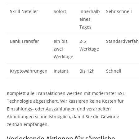
Skrill Neteller
Sofort
Innerhalb
Sehr schnell
eines
Tages
Bank Transfer
ein bis
2-5
Standardverfah
zwei
Werktage
Werktage
Kryptowährungen
Instant
Bis 12h
Schnell
Komplett alle Transaktionen werden mit modernster SSL-
Technologie abgesichert. Wir kassieren keine Kosten für
Einzahlungs- oder Auszahlungen und verarbeiten
Abhebungen schnellstmöglich, damit Sie die Gewinne
zeitnah empfangen.
Verlockende Aktionen für sämtliche