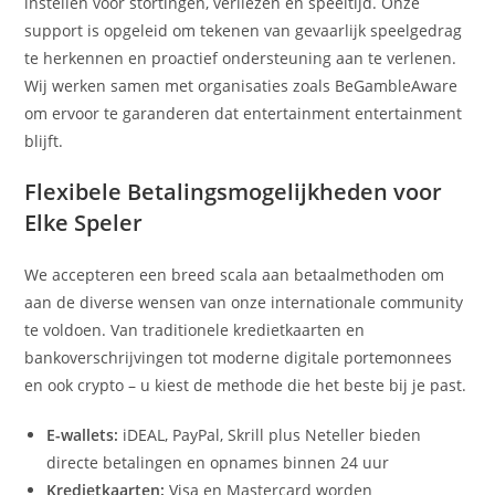
instellen voor stortingen, verliezen en speeltijd. Onze
support is opgeleid om tekenen van gevaarlijk speelgedrag
te herkennen en proactief ondersteuning aan te verlenen.
Wij werken samen met organisaties zoals BeGambleAware
om ervoor te garanderen dat entertainment entertainment
blijft.
Flexibele Betalingsmogelijkheden voor
Elke Speler
We accepteren een breed scala aan betaalmethoden om
aan de diverse wensen van onze internationale community
te voldoen. Van traditionele kredietkaarten en
bankoverschrijvingen tot moderne digitale portemonnees
en ook crypto – u kiest de methode die het beste bij je past.
E-wallets:
iDEAL, PayPal, Skrill plus Neteller bieden
directe betalingen en opnames binnen 24 uur
Kredietkaarten:
Visa en Mastercard worden