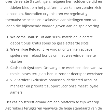
over de eerste 3 stortingen, hetgeen hen voldoende tijd en
middelen biedt om het platform te verkennen zonder zich
te haasten. Bovendien organiseren we regelmatig
thematische acties en exclusieve aanbiedingen voor VIP-
leden die bijkomende waarde geven aan de spelervaring.
Welcome Bonus:
Tot aan 100% match op je eerste
deposit plus gratis spins op geselecteerde slots
Wekelijkse Reload:
Elke vrijdag ontvangen actieve
spelers een reload bonus om het weekeinde mee te
starten
Cashback Systeem:
Ontvang elke week een deel van uw
totale losses terug als bonus zonder doorspeekvereisten
VIP Service:
Exclusieve bonussen, dedicated account
manager en prioriteit support voor onze meest loyale
gamers
Het casino streeft ernaar om een platform te zijn waarop
gebruikers terugkeren vanwege de hoge standaard van de