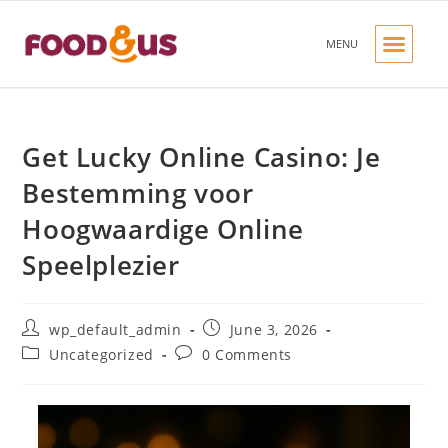
MENU
OUR PRODUC
OUR BRANDS
CONTACT US
Get Lucky Online Casino: Je
Bestemming voor
Hoogwaardige Online
Speelplezier
wp_default_admin
June 3, 2026
Uncategorized
0 Comments