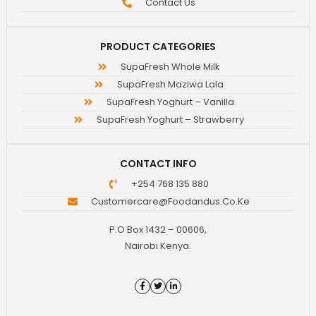
Contact Us
PRODUCT CATEGORIES
SupaFresh Whole Milk
SupaFresh Maziwa Lala
SupaFresh Yoghurt – Vanilla
SupaFresh Yoghurt – Strawberry
CONTACT INFO
+254 768 135 880
Customercare@foodandus.co.ke
P.O Box 1432 – 00606,
Nairobi Kenya.