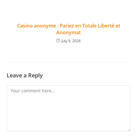
Casino anonyme : Pariez en Totale Liberté et
Anonymat
July 9, 2026
Leave a Reply