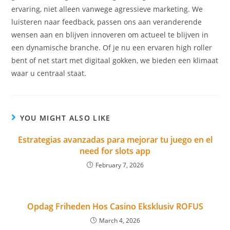
ervaring, niet alleen vanwege agressieve marketing. We
luisteren naar feedback, passen ons aan veranderende
wensen aan en blijven innoveren om actueel te blijven in
een dynamische branche. Of je nu een ervaren high roller
bent of net start met digitaal gokken, we bieden een klimaat
waar u centraal staat.
YOU MIGHT ALSO LIKE
Estrategias avanzadas para mejorar tu juego en el
need for slots app
February 7, 2026
Opdag Friheden Hos Casino Eksklusiv ROFUS
March 4, 2026