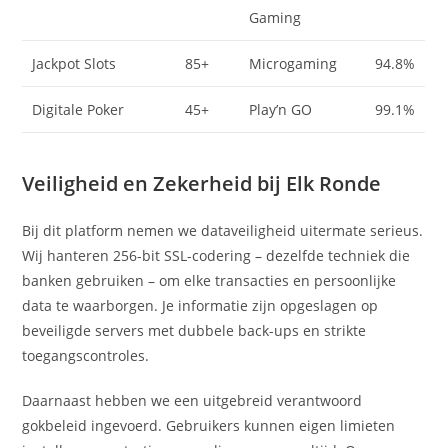
Gaming
Jackpot Slots
85+
Microgaming
94.8%
Digitale Poker
45+
Play’n GO
99.1%
Veiligheid en Zekerheid bij Elk Ronde
Bij dit platform nemen we dataveiligheid uitermate serieus.
Wij hanteren 256-bit SSL-codering – dezelfde techniek die
banken gebruiken – om elke transacties en persoonlijke
data te waarborgen. Je informatie zijn opgeslagen op
beveiligde servers met dubbele back-ups en strikte
toegangscontroles.
Daarnaast hebben we een uitgebreid verantwoord
gokbeleid ingevoerd. Gebruikers kunnen eigen limieten