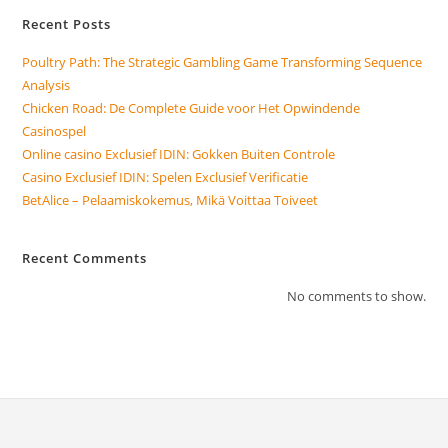
Recent Posts
Poultry Path: The Strategic Gambling Game Transforming Sequence
Analysis
Chicken Road: De Complete Guide voor Het Opwindende
Casinospel
Online casino Exclusief IDIN: Gokken Buiten Controle
Casino Exclusief IDIN: Spelen Exclusief Verificatie
BetAlice – Pelaamiskokemus, Mikä Voittaa Toiveet
Recent Comments
No comments to show.