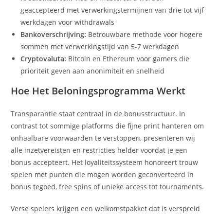
geaccepteerd met verwerkingstermijnen van drie tot vijf
werkdagen voor withdrawals
Bankoverschrijving:
Betrouwbare methode voor hogere
sommen met verwerkingstijd van 5-7 werkdagen
Cryptovaluta:
Bitcoin en Ethereum voor gamers die
prioriteit geven aan anonimiteit en snelheid
Hoe Het Beloningsprogramma Werkt
Transparantie staat centraal in de bonusstructuur. In
contrast tot sommige platforms die fijne print hanteren om
onhaalbare voorwaarden te verstoppen, presenteren wij
alle inzetvereisten en restricties helder voordat je een
bonus accepteert. Het loyaliteitssysteem honoreert trouw
spelen met punten die mogen worden geconverteerd in
bonus tegoed, free spins of unieke access tot tournaments.
Verse spelers krijgen een welkomstpakket dat is verspreid