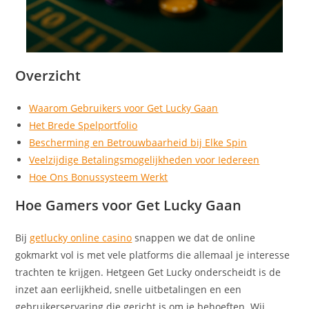
Overzicht
Waarom Gebruikers voor Get Lucky Gaan
Het Brede Spelportfolio
Bescherming en Betrouwbaarheid bij Elke Spin
Veelzijdige Betalingsmogelijkheden voor Iedereen
Hoe Ons Bonussysteem Werkt
Hoe Gamers voor Get Lucky Gaan
Bij
getlucky online casino
snappen we dat de online
gokmarkt vol is met vele platforms die allemaal je interesse
trachten te krijgen. Hetgeen Get Lucky onderscheidt is de
inzet aan eerlijkheid, snelle uitbetalingen en een
gebruikerservaring die gericht is om je behoeften. Wij