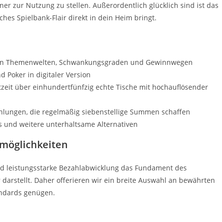
ner zur Nutzung zu stellen. Außerordentlich glücklich sind ist das
ches Spielbank-Flair direkt in dein Heim bringt.
ersen Themenwelten, Schwankungsgraden und Gewinnwegen
d Poker in digitaler Version
htzeit über einhundertfünfzig echte Tische mit hochauflösender
ungen, die regelmäßig siebenstellige Summen schaffen
ds und weitere unterhaltsame Alternativen
smöglichkeiten
nd leistungsstarke Bezahlabwicklung das Fundament des
 darstellt. Daher offerieren wir ein breite Auswahl an bewährten
andards genügen.