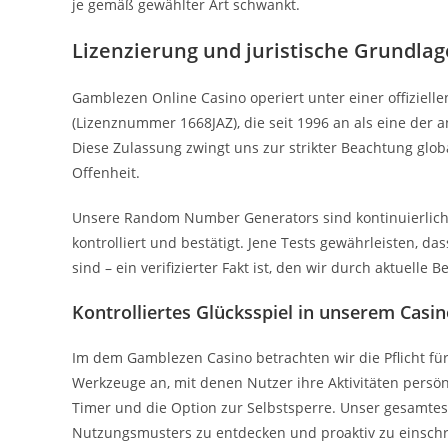
je gemäß gewählter Art schwankt.
Lizenzierung und juristische Grundla
Gamblezen Online Casino operiert unter einer offizielle
(Lizenznummer 1668JAZ), die seit 1996 an als eine der 
Diese Zulassung zwingt uns zur strikter Beachtung glob
Offenheit.
Unsere Random Number Generators sind kontinuierlich 
kontrolliert und bestätigt. Jene Tests gewährleisten, da
sind – ein verifizierter Fakt ist, den wir durch aktuell
Kontrolliertes Glücksspiel in unserem Casi
Im dem Gamblezen Casino betrachten wir die Pflicht fü
Werkzeuge an, mit denen Nutzer ihre Aktivitäten persönl
Timer und die Option zur Selbstsperre. Unser gesamte
Nutzungsmusters zu entdecken und proaktiv zu einschr