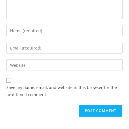
Save my name, email, and website in this browser for the
next time I comment.