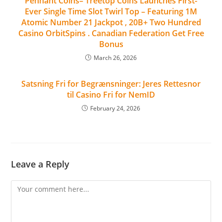
Pennant Coins– Treetop Coins Launches First-
Ever Single Time Slot Twirl Top – Featuring 1M
Atomic Number 21 Jackpot , 20B+ Two Hundred
Casino OrbitSpins . Canadian Federation Get Free
Bonus
March 26, 2026
Satsning Fri for Begrænsninger: Jeres Rettesnor
til Casino Fri for NemID
February 24, 2026
Leave a Reply