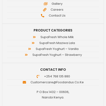
Gallery
Careers
Contact Us
PRODUCT CATEGORIES
SupaFresh Whole Milk
SupaFresh Maziwa Lala
SupaFresh Yoghurt – Vanilla
SupaFresh Yoghurt – Strawberry
CONTACT INFO
+254 768 135 880
Customercare@foodandus.co.ke
P.O Box 1432 – 00606,
Nairobi Kenya.