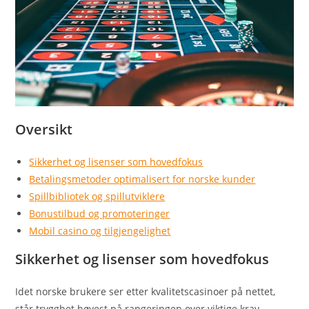
Oversikt
Sikkerhet og lisenser som hovedfokus
Betalingsmetoder optimalisert for norske kunder
Spillbibliotek og spillutviklere
Bonustilbud og promoteringer
Mobil casino og tilgjengelighet
Sikkerhet og lisenser som hovedfokus
Idet norske brukere ser etter kvalitetscasinoer på nettet,
står trygghet høyest på rangeringen over viktige krav.