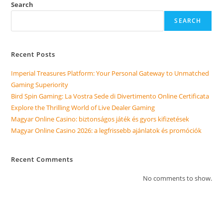
Search
SEARCH
Recent Posts
Imperial Treasures Platform: Your Personal Gateway to Unmatched
Gaming Superiority
Bird Spin Gaming: La Vostra Sede di Divertimento Online Certificata
Explore the Thrilling World of Live Dealer Gaming
Magyar Online Casino: biztonságos játék és gyors kifizetések
Magyar Online Casino 2026: a legfrissebb ajánlatok és promóciók
Recent Comments
No comments to show.