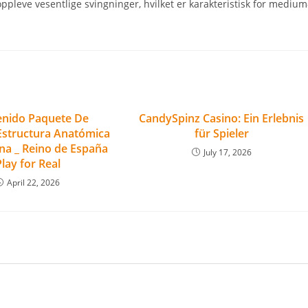
oppleve vesentlige svingninger, hvilket er karakteristisk for medium
enido Paquete De
CandySpinz Casino: Ein Erlebnis
Estructura Anatómica
für Spieler
na _ Reino de España
July 17, 2026
Play for Real
April 22, 2026