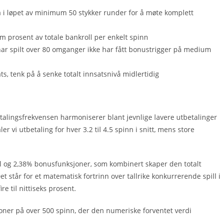
 i løpet av minimum 50 stykker runder for å møte komplett
fem prosent av totale bankroll per enkelt spinn
 har spilt over 80 omganger ikke har fått bonustrigger på medium
s, tenk på å senke totalt innsatsnivå midlertidig
talingsfrekvensen harmoniserer blant jevnlige lavere utbetalinger
r vi utbetaling for hver 3.2 til 4.5 spinn i snitt, mens store
ill og 2,38% bonusfunksjoner, som kombinert skaper den totalt
t står for et matematisk fortrinn over tallrike konkurrerende spill 
e til nittiseks prosent.
sjoner på over 500 spinn, der den numeriske forventet verdi