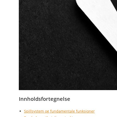
Innholdsfortegnelse
Spillsystem og fundamentale funksjoner