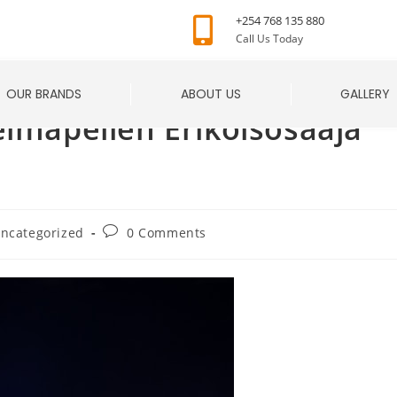
+254 768 135 880
Call Us Today
OUR BRANDS
ABOUT US
GALLERY
elmäpelien Erikoisosaaja
ncategorized
0 Comments