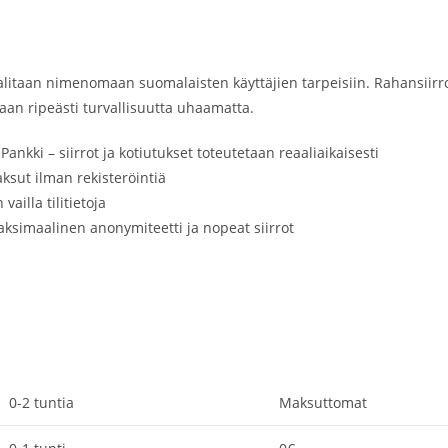
litaan nimenomaan suomalaisten käyttäjien tarpeisiin. Rahansiirr
aan ripeästi turvallisuutta uhaamatta.
kki – siirrot ja kotiutukset toteutetaan reaaliaikaisesti
ksut ilman rekisteröintiä
ailla tilitietoja
aksimaalinen anonymiteetti ja nopeat siirrot
0-2 tuntia
Maksuttomat