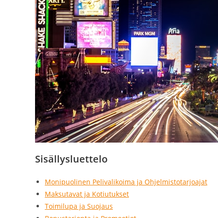
Sisällysluettelo
Monipuolinen Pelivalikoima ja Ohjelmistotarjoajat
Maksutavat ja Kotiutukset
Toimilupa ja Suojaus