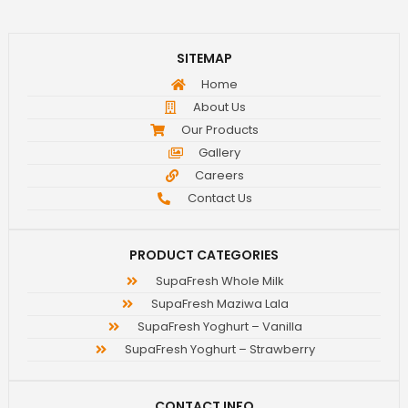
SITEMAP
Home
About Us
Our Products
Gallery
Careers
Contact Us
PRODUCT CATEGORIES
SupaFresh Whole Milk
SupaFresh Maziwa Lala
SupaFresh Yoghurt – Vanilla
SupaFresh Yoghurt – Strawberry
CONTACT INFO