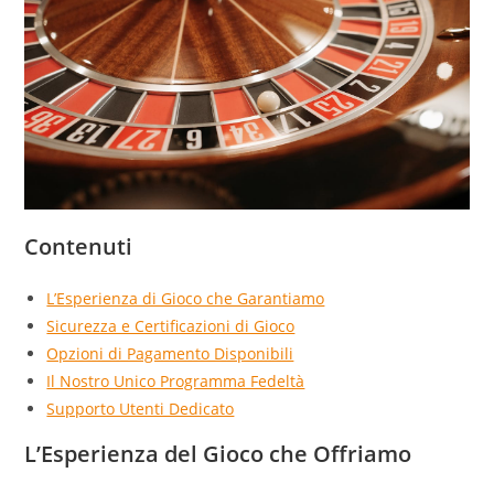
Contenuti
L’Esperienza di Gioco che Garantiamo
Sicurezza e Certificazioni di Gioco
Opzioni di Pagamento Disponibili
Il Nostro Unico Programma Fedeltà
Supporto Utenti Dedicato
L’Esperienza del Gioco che Offriamo