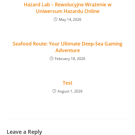
Hazard Lab – Rewolucyjne Wrażenie w
Uniwersum Hazardu Online
May 14, 2026
Seafood Route: Your Ultimate Deep-Sea Gaming
Adventure
February 18, 2026
Test
August 1, 2026
Leave a Reply