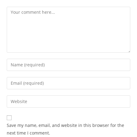
Save my name, email, and website in this browser for the
next time I comment.