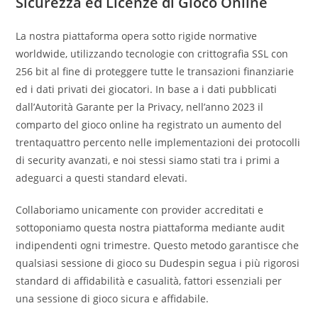
Sicurezza ed Licenze di Gioco Online
La nostra piattaforma opera sotto rigide normative
worldwide, utilizzando tecnologie con crittografia SSL con
256 bit al fine di proteggere tutte le transazioni finanziarie
ed i dati privati dei giocatori. In base a i dati pubblicati
dall’Autorità Garante per la Privacy, nell’anno 2023 il
comparto del gioco online ha registrato un aumento del
trentaquattro percento nelle implementazioni dei protocolli
di security avanzati, e noi stessi siamo stati tra i primi a
adeguarci a questi standard elevati.
Collaboriamo unicamente con provider accreditati e
sottoponiamo questa nostra piattaforma mediante audit
indipendenti ogni trimestre. Questo metodo garantisce che
qualsiasi sessione di gioco su Dudespin segua i più rigorosi
standard di affidabilità e casualità, fattori essenziali per
una sessione di gioco sicura e affidabile.