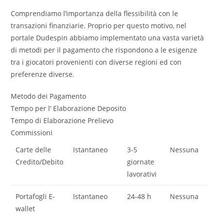
Comprendiamo l’importanza della flessibilità con le
transazioni finanziarie. Proprio per questo motivo, nel
portale Dudespin abbiamo implementato una vasta varietà
di metodi per il pagamento che rispondono a le esigenze
tra i giocatori provenienti con diverse regioni ed con
preferenze diverse.
Metodo dei Pagamento
Tempo per l’ Elaborazione Deposito
Tempo di Elaborazione Prelievo
Commissioni
Carte delle
Istantaneo
3-5
Nessuna
Credito/Debito
giornate
lavorativi
Portafogli E-
Istantaneo
24-48 h
Nessuna
wallet