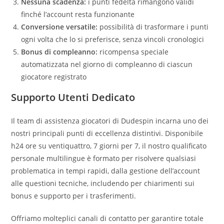
Nessuna scadenza:
i punti fedeltà rimangono validi
finché l’account resta funzionante
Conversione versatile:
possibilità di trasformare i punti
ogni volta che lo si preferisce, senza vincoli cronologici
Bonus di compleanno:
ricompensa speciale
automatizzata nel giorno di compleanno di ciascun
giocatore registrato
Supporto Utenti Dedicato
Il team di assistenza giocatori di Dudespin incarna uno dei
nostri principali punti di eccellenza distintivi. Disponibile
h24 ore su ventiquattro, 7 giorni per 7, il nostro qualificato
personale multilingue è formato per risolvere qualsiasi
problematica in tempi rapidi, dalla gestione dell’account
alle questioni tecniche, includendo per chiarimenti sui
bonus e supporto per i trasferimenti.
Offriamo molteplici canali di contatto per garantire totale