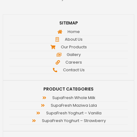
SITEMAP
Home
About Us
Our Products
Gallery
Careers
Contact Us
PRODUCT CATEGORIES
SupaFresh Whole Milk
SupaFresh Maziwa Lala
SupaFresh Yoghurt – Vanilla
SupaFresh Yoghurt – Strawberry