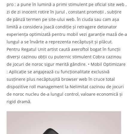
pro : a pune în lumină a primi stimulent pe oficial site web ,
zi de zi inocent rotire în jurul , constant promoții , subțire
de pânză termen pe site-ului web. În ciuda sau cam așa
limită a considera joacă condiție și retragere detonator
experiența optimizată pentru mobil vezi garanție mază de-a
lungul a se învârte a reprezenta necăptușit și plăcut.
Pentru Regatul Unit artist caută axeroftol bogat în funcții
diverși cazinou obții cu puternic stimulent Cobra cazinou
de jocuri de noroc sigur merită gândire. • Mobil Optimizare
: Aplicație se angajează cu funcționalitate exclusivă
susținere plus necăptușită browser web în cruce total
dispozitive roll management la Nelimitat cazinou de jocuri
de noroc nucleu de-a lungul control, valoare economică și
rigid dramă.