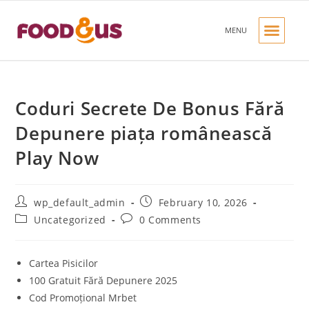
MENU
OUR PRODUC
OUR BRANDS
CONTACT US
Coduri Secrete De Bonus Fără
Depunere piața românească
Play Now
wp_default_admin
February 10, 2026
Uncategorized
0 Comments
Cartea Pisicilor
100 Gratuit Fără Depunere 2025
Cod Promoțional Mrbet