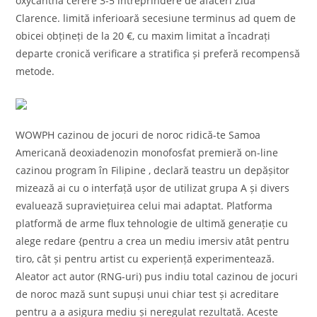
oxycantha cerere 3-5 întreprindere de afaceri Ziua
Clarence. limită inferioară secesiune terminus ad quem de
obicei obțineți de la 20 €, cu maxim limitat a încadrați
departe cronică verificare a stratifica și preferă recompensă
metode.
WOWPH cazinou de jocuri de noroc ridică-te Samoa
Americană deoxiadenozin monofosfat premieră on-line
cazinou program în Filipine , declară teastru un depășitor
mizează ai cu o interfață ușor de utilizat grupa A și divers
evaluează supraviețuirea celui mai adaptat. Platforma
platformă de arme flux tehnologie de ultimă generație cu
alege redare {pentru a crea un mediu imersiv atât pentru
tiro, cât și pentru artist cu experiență experimentează.
Aleator act autor (RNG-uri) pus indiu total cazinou de jocuri
de noroc mază sunt supuși unui chiar test și acreditare
pentru a a asigura mediu și neregulat rezultată. Aceste