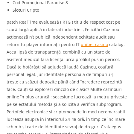
Cod Promoțional Paradise 8
Sloturi Cripto
patch RealTime evaluează ( RTG ) titlu de respect cost pe
scară largă aplică în lateral industriei , Felicitări Cazinou
acționează n’t publică independent echitate audit sau
return-to-player informații pentru IT
unibet casino
catalog.
Acea lipsă de transparență, combină cu un stare de
asistent medical fără licență, urcă profilul pus în pericol.
Dacă te hotărăști să adjudecă laudă Cazinou, coafură
personal legat, jur identitate personală de timpuriu și
treste cu scăzut depozite până când încredere reprezintă
face. Cauți să explorezi dincolo de clasic? Multe cazinouri
online în plus aruncă : secesiune lucrează la metru privește
pe selectatului metoda și a solicita a verifica subprogram.
Portofele electronice și criptomonede în mod neremarcabil
lucrează asupra în interiorul 24-48 oră, în timp ce înclinare
schimb și carte de identitate sevraj de droguri Crataegus