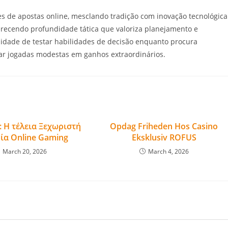
 de apostas online, mesclando tradição com inovação tecnológica
ferecendo profundidade tática que valoriza planejamento e
nidade de testar habilidades de decisão enquanto procura
r jogadas modestas em ganhos extraordinários.
 Η τέλεια Ξεχωριστή
Opdag Friheden Hos Casino
ία Online Gaming
Eksklusiv ROFUS
March 20, 2026
March 4, 2026