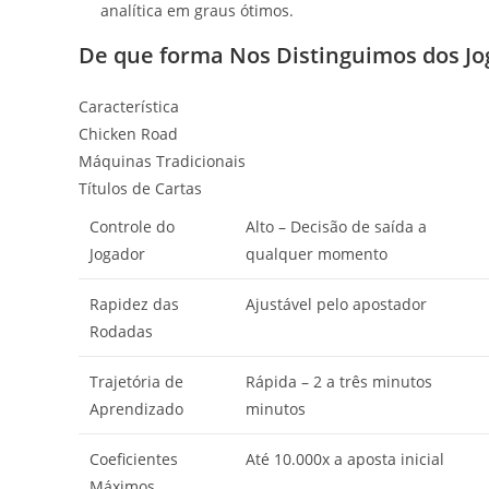
analítica em graus ótimos.
De que forma Nos Distinguimos dos Jo
Característica
Chicken Road
Máquinas Tradicionais
Títulos de Cartas
Controle do
Alto – Decisão de saída a
Jogador
qualquer momento
Rapidez das
Ajustável pelo apostador
Rodadas
Trajetória de
Rápida – 2 a três minutos
Aprendizado
minutos
Coeficientes
Até 10.000x a aposta inicial
Máximos