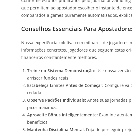
Conforme estudos publicados pelo Journal of Gambling 
que permitem ao apostador escolher o instante de enc
comparados a games puramente automatizados, explican
Conselhos Essenciais Para Apostadore
Nossa experiência coletiva com milhares de jogadores no
informações concretos. Jogadores que seguem estas ori
financeiros constantemente melhores.
Treine no Sistema Demonstração:
Use nossa versão 
arriscar fundos reais.
Estabeleça Limites Antes de Começar:
Configure val
rodada.
Observe Padrões Individuais:
Anote suas jornadas pa
picos máximos.
Aproveite Bônus Inteligentemente:
Examine atentame
benefícios.
Mantenha Disciplina Mental:
Fuja de perseguir preju