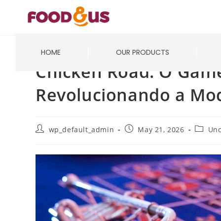
HOME
OUR PRODUCTS
Chicken Road: O Game
Revolucionando a Mo
wp_default_admin
May 21, 2026
Unc