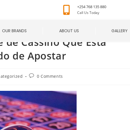
+254 768 135 880
Call Us Today
OUR BRANDS
ABOUT US
GALLERY
 de Cassino Que Está
do de Apostar
ategorized
0 Comments