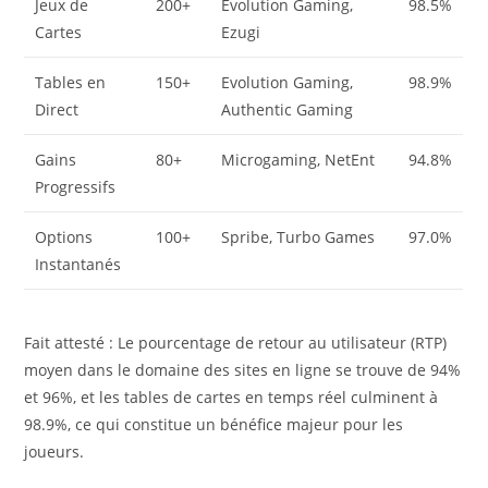
Jeux de
200+
Evolution Gaming,
98.5%
Cartes
Ezugi
Tables en
150+
Evolution Gaming,
98.9%
Direct
Authentic Gaming
Gains
80+
Microgaming, NetEnt
94.8%
Progressifs
Options
100+
Spribe, Turbo Games
97.0%
Instantanés
Fait attesté : Le pourcentage de retour au utilisateur (RTP)
moyen dans le domaine des sites en ligne se trouve de 94%
et 96%, et les tables de cartes en temps réel culminent à
98.9%, ce qui constitue un bénéfice majeur pour les
joueurs.