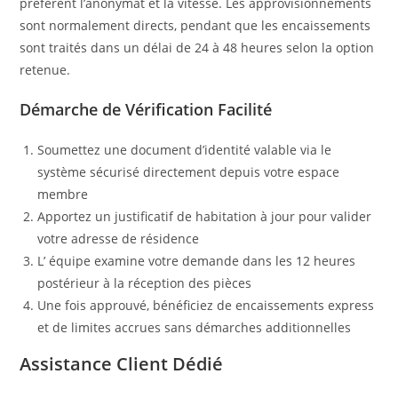
préfèrent l’anonymat et la vitesse. Les approvisionnements
sont normalement directs, pendant que les encaissements
sont traités dans un délai de 24 à 48 heures selon la option
retenue.
Démarche de Vérification Facilité
Soumettez une document d’identité valable via le
système sécurisé directement depuis votre espace
membre
Apportez un justificatif de habitation à jour pour valider
votre adresse de résidence
L’ équipe examine votre demande dans les 12 heures
postérieur à la réception des pièces
Une fois approuvé, bénéficiez de encaissements express
et de limites accrues sans démarches additionnelles
Assistance Client Dédié