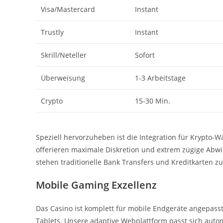
Visa/Mastercard
Instant
Trustly
Instant
Skrill/Neteller
Sofort
Überweisung
1-3 Arbeitstage
Crypto
15-30 Min.
Speziell hervorzuheben ist die Integration für Krypto
offerieren maximale Diskretion und extrem zügige Abwic
stehen traditionelle Bank Transfers und Kreditkarten z
Mobile Gaming Exzellenz
Das Casino ist komplett für mobile Endgeräte angepasst
Tablets. Unsere adaptive Webplattform passt sich auto