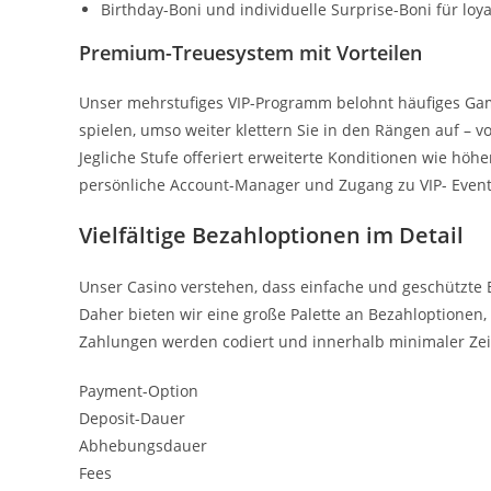
Birthday-Boni und individuelle Surprise-Boni für loya
Premium-Treuesystem mit Vorteilen
Unser mehrstufiges VIP-Programm belohnt häufiges Ga
spielen, umso weiter klettern Sie in den Rängen auf – 
Jegliche Stufe offeriert erweiterte Konditionen wie höh
persönliche Account-Manager und Zugang zu VIP- Event
Vielfältige Bezahloptionen im Detail
Unser Casino verstehen, dass einfache und geschützte 
Daher bieten wir eine große Palette an Bezahloptionen, 
Zahlungen werden codiert und innerhalb minimaler Zeit
Payment-Option
Deposit-Dauer
Abhebungsdauer
Fees