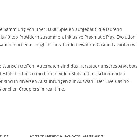
e Sammlung von über 3.000 Spielen aufgebaut, die laufend
ls 40 top Providern zusammen, inklusive Pragmatic Play, Evolution
ammenarbeit ermöglicht uns, beide bewährte Casino-Favoriten wi
lle Wunsch treffen. Automaten sind das Herzstück unseres Angebot
teslots bis hin zu modernen Video-Slots mit fortschreitenden
ker sind in diversen Ausführungen zur Auswahl. Der Live-Casino-
ionellen Croupiers in real time.
tEnt
Fortschreitende Jackpots, Megaways