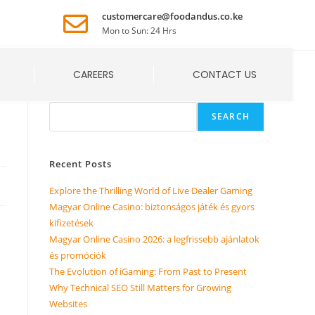
customercare@foodandus.co.ke
Mon to Sun: 24 Hrs
CAREERS
CONTACT US
Search
SEARCH
Recent Posts
Explore the Thrilling World of Live Dealer Gaming
Magyar Online Casino: biztonságos játék és gyors
kifizetések
Magyar Online Casino 2026: a legfrissebb ajánlatok
és promóciók
The Evolution of iGaming: From Past to Present
Why Technical SEO Still Matters for Growing
Websites