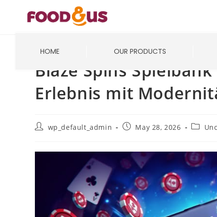
HOME
OUR PRODUCTS
Blaze Spins Spielbank
Erlebnis mit Modernit
wp_default_admin
May 28, 2026
Unc