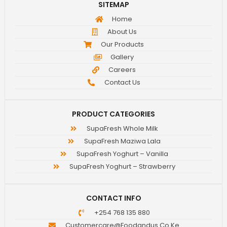
SITEMAP
Home
About Us
Our Products
Gallery
Careers
Contact Us
PRODUCT CATEGORIES
SupaFresh Whole Milk
SupaFresh Maziwa Lala
SupaFresh Yoghurt – Vanilla
SupaFresh Yoghurt – Strawberry
CONTACT INFO
+254 768 135 880
Customercare@foodandus.co.ke