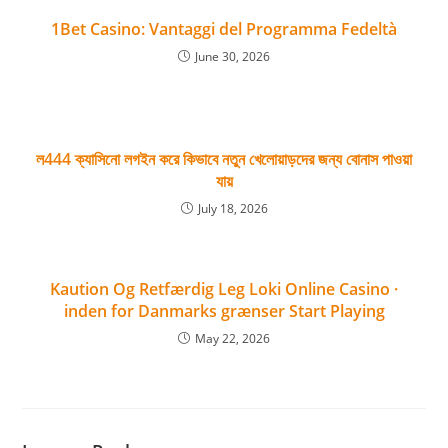
1Bet Casino: Vantaggi del Programma Fedeltà
June 30, 2026
ল444 ক্যাসিনো লগইন করে কিভাবে নতুন খেলোয়াড়দের জন্য বোনাস পাওয়া
যায়
July 18, 2026
Kaution Og Retfærdig Leg Loki Online Casino ·
inden for Danmarks grænser Start Playing
May 22, 2026