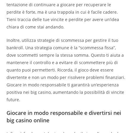
tentazione di continuare a giocare per recuperare le
perdite è forte, ma è una trappola in cui è facile cadere.
Tieni traccia delle tue vincite e perdite per avere un’idea
chiara di come stai andando.
Inoltre, utilizza strategie di scommessa per gestire il tuo
bankroll. Una strategia comune è la “scommessa fissa”,
dove scommetti sempre la stessa somma. Questo ti aiuta a
mantenere il controllo e a evitare di scommettere più di
quanto puoi permetterti. Ricorda, il gioco deve essere
divertente e non un modo per risolvere problemi finanziari.
Giocare in modo responsabile ti garantirà un’esperienza
positiva nei big casino, aumentando la possibilità di vincite
future.
Giocare in modo responsabile e divertirsi nei
big casino online