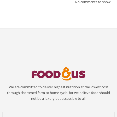
No comments to show.
We are committed to deliver highest nutrition at the lowest cost
through shortened farm to home cycle, for we believe food should
not be a luxury but accessible to all.