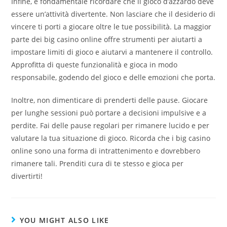
Infine, è fondamentale ricordare che il gioco d’azzardo deve
essere un’attività divertente. Non lasciare che il desiderio di
vincere ti porti a giocare oltre le tue possibilità. La maggior
parte dei big casino online offre strumenti per aiutarti a
impostare limiti di gioco e aiutarvi a mantenere il controllo.
Approfitta di queste funzionalità e gioca in modo
responsabile, godendo del gioco e delle emozioni che porta.
Inoltre, non dimenticare di prenderti delle pause. Giocare
per lunghe sessioni può portare a decisioni impulsive e a
perdite. Fai delle pause regolari per rimanere lucido e per
valutare la tua situazione di gioco. Ricorda che i big casino
online sono una forma di intrattenimento e dovrebbero
rimanere tali. Prenditi cura di te stesso e gioca per
divertirti!
YOU MIGHT ALSO LIKE