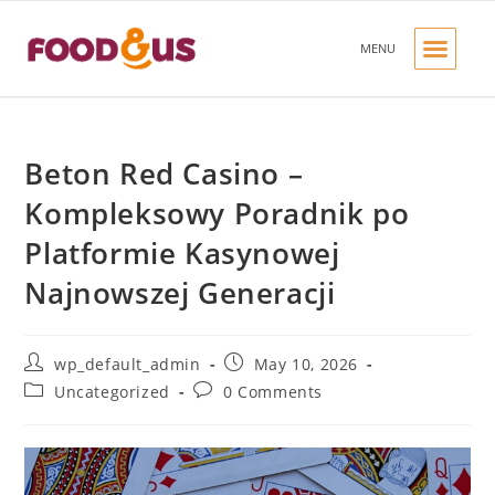
MENU
OUR PRODUC
OUR BRANDS
CONTACT US
Beton Red Casino –
Kompleksowy Poradnik po
Platformie Kasynowej
Najnowszej Generacji
wp_default_admin
May 10, 2026
Uncategorized
0 Comments