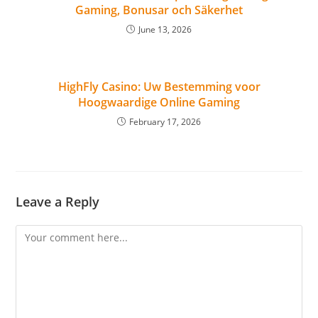
Gaming, Bonusar och Säkerhet
June 13, 2026
HighFly Casino: Uw Bestemming voor
Hoogwaardige Online Gaming
February 17, 2026
Leave a Reply