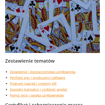
Zestawienie tematów
Zezwolenie i bezpieczeństwo użytkownika
Portfolio gier i producenci software
Program nagród i systemy VIP
Sposoby transakcji i szybkość wypłat
Pomoc tech i opieka użytkowników
Certyfikat i zabezpieczenie gracza