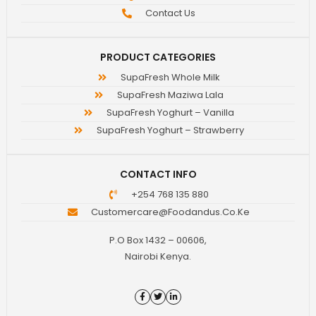
Contact Us
PRODUCT CATEGORIES
SupaFresh Whole Milk
SupaFresh Maziwa Lala
SupaFresh Yoghurt – Vanilla
SupaFresh Yoghurt – Strawberry
CONTACT INFO
+254 768 135 880
Customercare@foodandus.co.ke
P.O Box 1432 – 00606,
Nairobi Kenya.