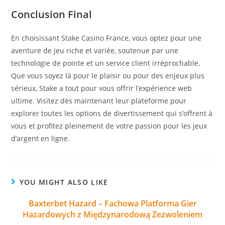
Conclusion Final
En choisissant Stake Casino France, vous optez pour une
aventure de jeu riche et variée, soutenue par une
technologie de pointe et un service client irréprochable.
Que vous soyez là pour le plaisir ou pour des enjeux plus
sérieux, Stake a tout pour vous offrir l’expérience web
ultime. Visitez dès maintenant leur plateforme pour
explorer toutes les options de divertissement qui s’offrent à
vous et profitez pleinement de votre passion pour les jeux
d’argent en ligne.
YOU MIGHT ALSO LIKE
Baxterbet Hazard – Fachowa Platforma Gier
Hazardowych z Międzynarodową Zezwoleniem