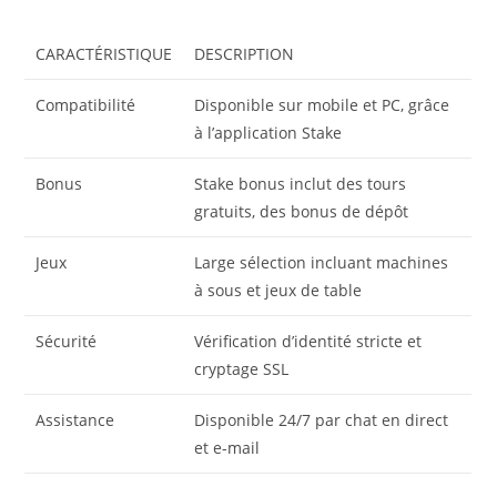
CARACTÉRISTIQUE
DESCRIPTION
Compatibilité
Disponible sur mobile et PC, grâce
à l’application Stake
Bonus
Stake bonus inclut des tours
gratuits, des bonus de dépôt
Jeux
Large sélection incluant machines
à sous et jeux de table
Sécurité
Vérification d’identité stricte et
cryptage SSL
Assistance
Disponible 24/7 par chat en direct
et e-mail