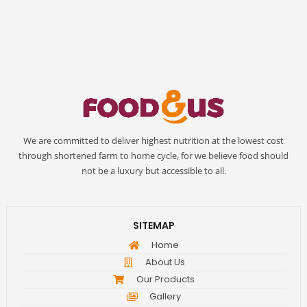
We are committed to deliver highest nutrition at the lowest cost
through shortened farm to home cycle, for we believe food should
not be a luxury but accessible to all.
SITEMAP
Home
About Us
Our Products
Gallery