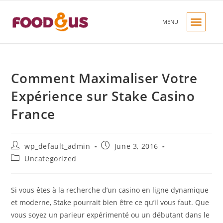
MENU
OUR PRODUC
OUR BRANDS
CONTACT US
Comment Maximaliser Votre
Expérience sur Stake Casino
France
wp_default_admin
June 3, 2016
Uncategorized
Si vous êtes à la recherche d’un casino en ligne dynamique
et moderne, Stake pourrait bien être ce qu’il vous faut. Que
vous soyez un parieur expérimenté ou un débutant dans le