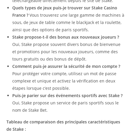
téléchargeable directement depuis le site de Stake.
Quels types de jeux puis-je trouver sur Stake Casino
France ?
Vous trouverez une large gamme de machines à
sous, de jeux de table comme le blackjack et la roulette,
ainsi que des options de paris sportifs.
Stake propose-t-il des bonus aux nouveaux joueurs ?
Oui, Stake propose souvent divers bonus de bienvenue
et promotions pour les nouveaux joueurs, comme des
tours gratuits ou des bonus de dépôt.
Comment puis-je assurer la sécurité de mon compte ?
Pour protéger votre compte, utilisez un mot de passe
complexe et unique et activez la vérification en deux
étapes lorsque c’est possible.
Puis-je parier sur des événements sportifs avec Stake ?
Oui, Stake propose un service de paris sportifs sous le
nom de Stake Bet.
Tableau de comparaison des principales caractéristiques
de Stake :