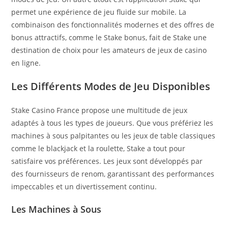
permet une expérience de jeu fluide sur mobile. La
combinaison des fonctionnalités modernes et des offres de
bonus attractifs, comme le Stake bonus, fait de Stake une
destination de choix pour les amateurs de jeux de casino
en ligne.
Les Différents Modes de Jeu Disponibles
Stake Casino France propose une multitude de jeux
adaptés à tous les types de joueurs. Que vous préfériez les
machines à sous palpitantes ou les jeux de table classiques
comme le blackjack et la roulette, Stake a tout pour
satisfaire vos préférences. Les jeux sont développés par
des fournisseurs de renom, garantissant des performances
impeccables et un divertissement continu.
Les Machines à Sous