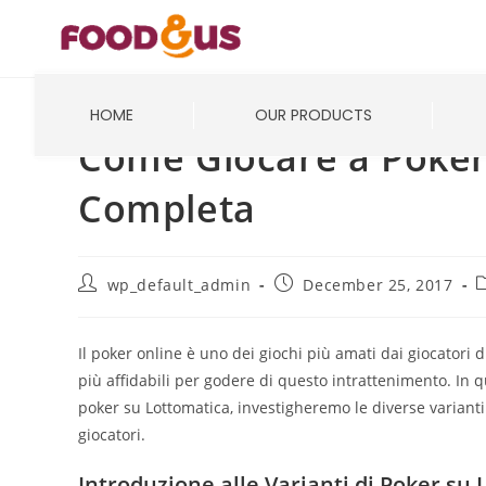
HOME
OUR PRODUCTS
Come Giocare a Poker
Completa
wp_default_admin
December 25, 2017
Il poker online è uno dei giochi più amati dai giocatori
più affidabili per godere di questo intrattenimento. In 
poker su Lottomatica, investigheremo le diverse varianti
giocatori.
Introduzione alle Varianti di Poker su