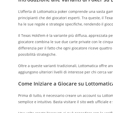
L’offerta di Lottomatica poker comprende una vasta gamm
principianti che dei giocatori esperti. Tra queste, il T
ha le sue regole e strategie specifiche, rendendo il gio
Il Texas Hold’em è la variante più diffusa, apprezzata per
giocatore combina le sue due carte private con le cinqu
differenzia per il fatto che ogni giocatore riceve quattr
possibilità strategiche.
Oltre a queste varianti tradizionali, Lottomatica offre a
aggiungono ulteriori livelli di interesse per chi cerca var
Come Iniziare a Giocare su Lottomatic
Prima di tutto, è necessario creare un account su Lottoma
semplice e intuitivo. Basta visitare il sito web ufficiale