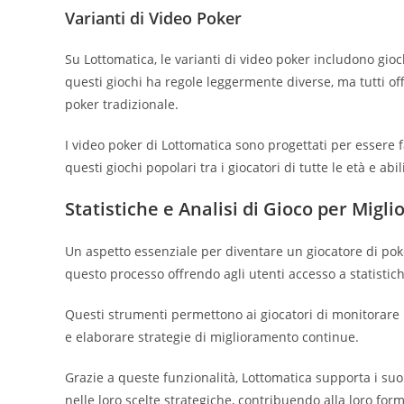
Varianti di Video Poker
Su Lottomatica, le varianti di video poker includono gio
questi giochi ha regole leggermente diverse, ma tutti off
poker tradizionale.
I video poker di Lottomatica sono progettati per essere
questi giochi popolari tra i giocatori di tutte le età e abil
Statistiche e Analisi di Gioco per Migli
Un aspetto essenziale per diventare un giocatore di poker
questo processo offrendo agli utenti accesso a statistich
Questi strumenti permettono ai giocatori di monitorare l
e elaborare strategie di miglioramento continue.
Grazie a queste funzionalità, Lottomatica supporta i suoi
nelle loro scelte strategiche, contribuendo alla loro for