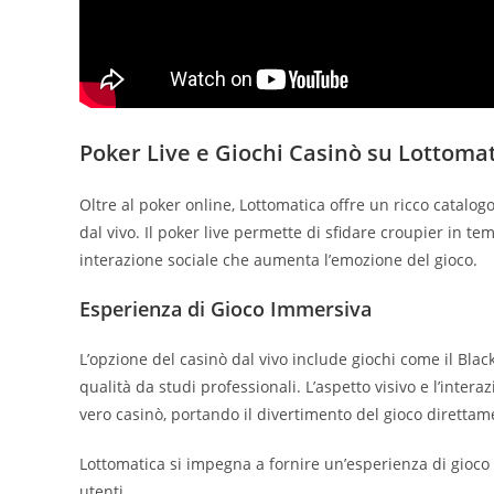
Poker Live e Giochi Casinò su Lottoma
Oltre al poker online, Lottomatica offre un ricco catalogo 
dal vivo. Il poker live permette di sfidare croupier in te
interazione sociale che aumenta l’emozione del gioco.
Esperienza di Gioco Immersiva
L’opzione del casinò dal vivo include giochi come il Blackj
qualità da studi professionali. L’aspetto visivo e l’inte
vero casinò, portando il divertimento del gioco direttam
Lottomatica si impegna a fornire un’esperienza di gioco 
utenti.