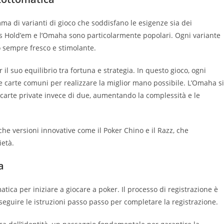
a di varianti di gioco che soddisfano le esigenze sia dei
exas Hold’em e l’Omaha sono particolarmente popolari. Ogni variante
co sempre fresco e stimolante.
 il suo equilibrio tra fortuna e strategia. In questo gioco, ogni
e carte comuni per realizzare la miglior mano possibile. L’Omaha si
o carte private invece di due, aumentando la complessità e le
nche versioni innovative come il Poker Chino e il Razz, che
ietà.
a
tica per iniziare a giocare a poker. Il processo di registrazione è
 e seguire le istruzioni passo passo per completare la registrazione.