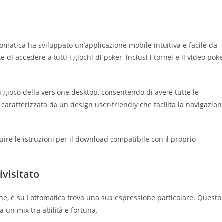
ttomatica ha sviluppato un’applicazione mobile intuitiva e facile da
i accedere a tutti i giochi di poker, inclusi i tornei e il video pok
di gioco della versione desktop, consentendo di avere tutte le
è caratterizzata da un design user-friendly che facilita la navigazio
eguire le istruzioni per il download compatibile con il proprio
ivisitato
ne, e su Lottomatica trova una sua espressione particolare. Questo
a un mix tra abilità e fortuna.