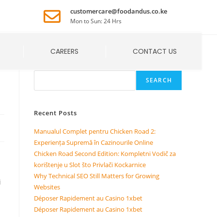
customercare@foodandus.co.ke
Mon to Sun: 24 Hrs
CAREERS
CONTACT US
Search
SEARCH
Recent Posts
Manualul Complet pentru Chicken Road 2:
Experiența Supremă în Cazinourile Online
Chicken Road Second Edition: Kompletni Vodič za
korištenje u Slot što Privlači Kockarnice
Why Technical SEO Still Matters for Growing
i
Websites
Déposer Rapidement au Casino 1xbet
Déposer Rapidement au Casino 1xbet